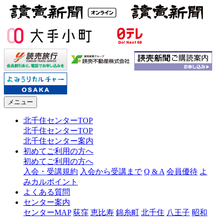
メニュー
北千住センターTOP
北千住センターTOP
北千住センター案内
初めてご利用の方へ
初めてご利用の方へ
入会・受講規約
入会から受講まで
Q & A
会員優待
よ
みカルポイント
よくある質問
センター案内
センターMAP
荻窪
恵比寿
錦糸町
北千住
八王子
昭和