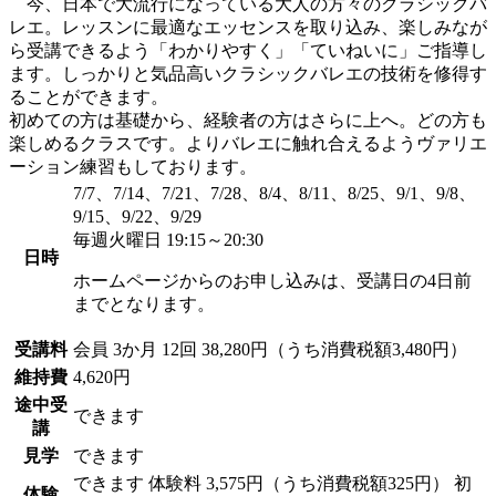
今、日本で大流行になっている大人の方々のクラシックバ
レエ。レッスンに最適なエッセンスを取り込み、楽しみなが
ら受講できるよう「わかりやすく」「ていねいに」ご指導し
ます。しっかりと気品高いクラシックバレエの技術を修得す
ることができます。
初めての方は基礎から、経験者の方はさらに上へ。どの方も
楽しめるクラスです。よりバレエに触れ合えるようヴァリエ
ーション練習もしております。
7/7、7/14、7/21、7/28、8/4、8/11、8/25、9/1、9/8、
9/15、9/22、9/29
毎週火曜日 19:15～20:30
日時
ホームページからのお申し込みは、受講日の4日前
までとなります。
受講料
会員
3か月 12回 38,280円（うち消費税額3,480円）
維持費
4,620円
途中受
できます
講
見学
できます
できます
体験料
3,575円（うち消費税額325円）
初
体験