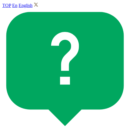
TOP
En
English