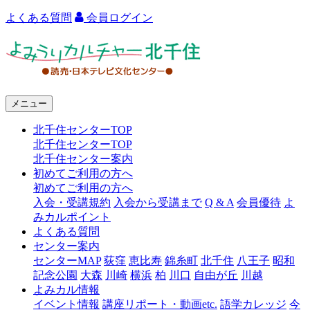
よくある質問
会員ログイン
よ
み
う
メニュー
り
北千住センターTOP
カ
北千住センターTOP
ル
北千住センター案内
初めてご利用の方へ
チ
初めてご利用の方へ
ャ
入会・受講規約
入会から受講まで
Q & A
会員優待
よ
みカルポイント
ー
よくある質問
センター案内
北
センターMAP
荻窪
恵比寿
錦糸町
北千住
八王子
昭和
千
記念公園
大森
川崎
横浜
柏
川口
自由が丘
川越
よみカル情報
住
イベント情報
講座リポート・動画etc.
語学カレッジ
今