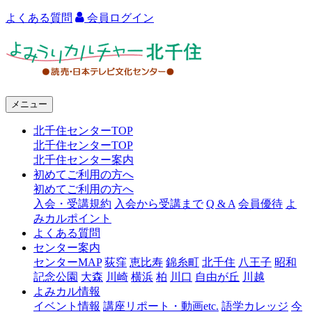
よくある質問
会員ログイン
よ
み
う
メニュー
り
北千住センターTOP
カ
北千住センターTOP
ル
北千住センター案内
初めてご利用の方へ
チ
初めてご利用の方へ
ャ
入会・受講規約
入会から受講まで
Q & A
会員優待
よ
みカルポイント
ー
よくある質問
センター案内
北
センターMAP
荻窪
恵比寿
錦糸町
北千住
八王子
昭和
千
記念公園
大森
川崎
横浜
柏
川口
自由が丘
川越
よみカル情報
住
イベント情報
講座リポート・動画etc.
語学カレッジ
今