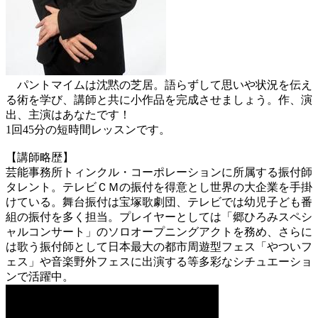
パントマイムは沈黙の芝居。語らずして思いや状況を伝え
る術を学び、講師と共に小作品を完成させましょう。作、演
出、主演はあなたです！
1回45分の短時間レッスンです。
【講師略歴】
芸能事務所トィンクル・コーポレーションに所属する振付師
タレント。テレビＣＭの振付を得意とし世界の大企業を手掛
けている。舞台振付は宝塚歌劇団、テレビでは幼児子ども番
組の振付を多く担当。プレイヤーとしては「郷ひろみスペシ
ャルコンサート」のソロオープニングアクトを務め、さらに
は歌う振付師として日本最大の都市周遊型フェス「やついフ
ェス」や音楽野外フェスに出演する等多彩なシチュエーショ
ンで活躍中。