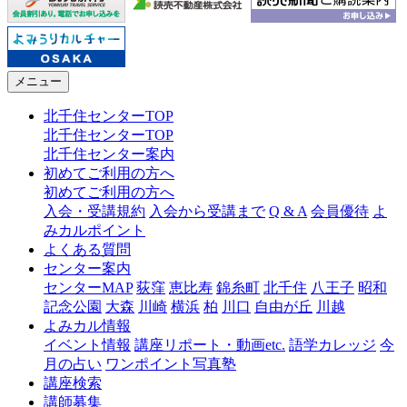
メニュー
北千住センターTOP
北千住センターTOP
北千住センター案内
初めてご利用の方へ
初めてご利用の方へ
入会・受講規約
入会から受講まで
Q & A
会員優待
よ
みカルポイント
よくある質問
センター案内
センターMAP
荻窪
恵比寿
錦糸町
北千住
八王子
昭和
記念公園
大森
川崎
横浜
柏
川口
自由が丘
川越
よみカル情報
イベント情報
講座リポート・動画etc.
語学カレッジ
今
月の占い
ワンポイント写真塾
講座検索
講師募集