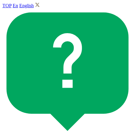
TOP
En
English