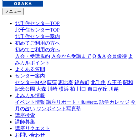
メニュー
北千住センターTOP
北千住センターTOP
北千住センター案内
初めてご利用の方へ
初めてご利用の方へ
入会・受講規約
入会から受講まで
Q & A
会員優待
よ
みカルポイント
よくある質問
センター案内
センターMAP
荻窪
恵比寿
錦糸町
北千住
八王子
昭和
記念公園
大森
川崎
横浜
柏
川口
自由が丘
川越
よみカル情報
イベント情報
講座リポート・動画etc.
語学カレッジ
今
月の占い
ワンポイント写真塾
講座検索
講師募集
講座リクエスト
お問い合わせ