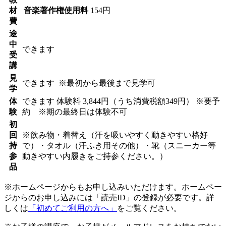
材
音楽著作権使用料
154円
費
途
中
できます
受
講
見
できます
※最初から最後まで見学可
学
体
できます
体験料
3,844円（うち消費税額349円）
※要予
験
約 ※期の最終日は体験不可
初
回
※飲み物・着替え（汗を吸いやすく動きやすい格好
持
で）・タオル（汗ふき用その他）・靴（スニーカー等
参
動きやすい内履きをご持参ください。）
品
※ホームページからもお申し込みいただけます。ホームペー
ジからのお申し込みには「読売ID」の登録が必要です。詳
しくは
「初めてご利用の方へ」
をご覧ください。