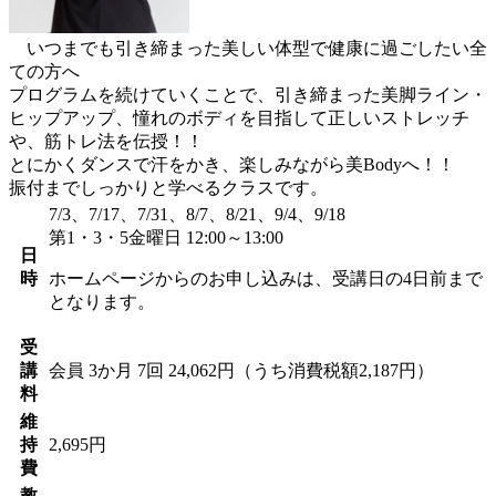
いつまでも引き締まった美しい体型で健康に過ごしたい全
ての方へ
プログラムを続けていくことで、引き締まった美脚ライン・
ヒップアップ、憧れのボディを目指して正しいストレッチ
や、筋トレ法を伝授！！
とにかくダンスで汗をかき、楽しみながら美Bodyへ！！
振付までしっかりと学べるクラスです。
7/3、7/17、7/31、8/7、8/21、9/4、9/18
第1・3・5金曜日 12:00～13:00
日
時
ホームページからのお申し込みは、受講日の4日前まで
となります。
受
講
会員
3か月 7回 24,062円（うち消費税額2,187円）
料
維
持
2,695円
費
教