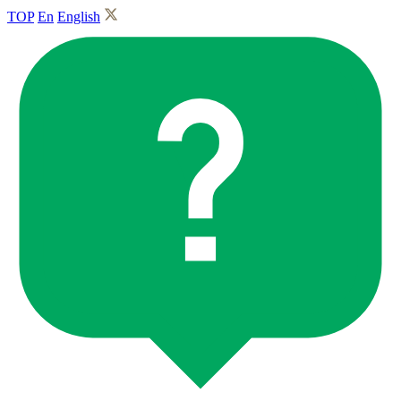
TOP
En
English