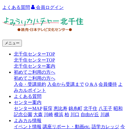
よくある質問
会員ログイン
よ
み
う
メニュー
り
北千住センターTOP
カ
北千住センターTOP
ル
北千住センター案内
初めてご利用の方へ
チ
初めてご利用の方へ
ャ
入会・受講規約
入会から受講まで
Q & A
会員優待
よ
みカルポイント
ー
よくある質問
センター案内
北
センターMAP
荻窪
恵比寿
錦糸町
北千住
八王子
昭和
千
記念公園
大森
川崎
横浜
柏
川口
自由が丘
川越
よみカル情報
住
イベント情報
講座リポート・動画etc.
語学カレッジ
今