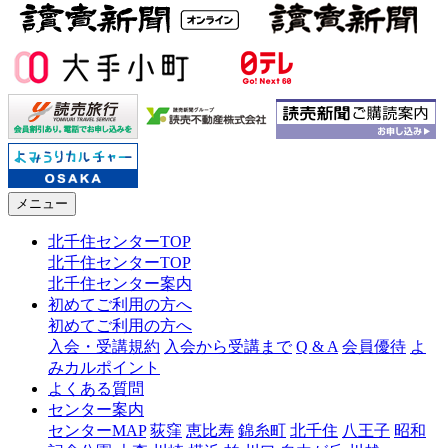
メニュー
北千住センターTOP
北千住センターTOP
北千住センター案内
初めてご利用の方へ
初めてご利用の方へ
入会・受講規約
入会から受講まで
Q & A
会員優待
よ
みカルポイント
よくある質問
センター案内
センターMAP
荻窪
恵比寿
錦糸町
北千住
八王子
昭和