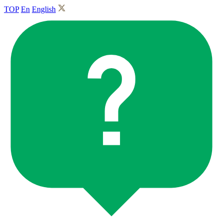
TOP
En
English