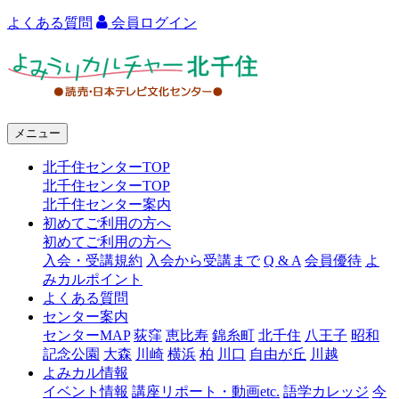
よくある質問
会員ログイン
よ
み
う
メニュー
り
北千住センターTOP
カ
北千住センターTOP
ル
北千住センター案内
初めてご利用の方へ
チ
初めてご利用の方へ
ャ
入会・受講規約
入会から受講まで
Q & A
会員優待
よ
みカルポイント
ー
よくある質問
センター案内
北
センターMAP
荻窪
恵比寿
錦糸町
北千住
八王子
昭和
千
記念公園
大森
川崎
横浜
柏
川口
自由が丘
川越
よみカル情報
住
イベント情報
講座リポート・動画etc.
語学カレッジ
今