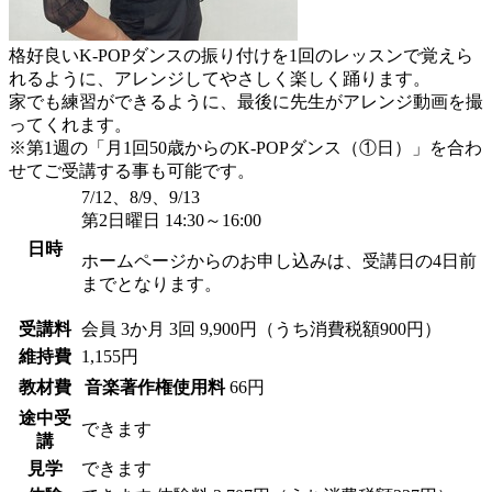
格好良いK-POPダンスの振り付けを1回のレッスンで覚えら
れるように、アレンジしてやさしく楽しく踊ります。
家でも練習ができるように、最後に先生がアレンジ動画を撮
ってくれます。
※第1週の「月1回50歳からのK-POPダンス（①日）」を合わ
せてご受講する事も可能です。
7/12、8/9、9/13
第2日曜日 14:30～16:00
日時
ホームページからのお申し込みは、受講日の4日前
までとなります。
受講料
会員
3か月 3回 9,900円（うち消費税額900円）
維持費
1,155円
教材費
音楽著作権使用料
66円
途中受
できます
講
見学
できます