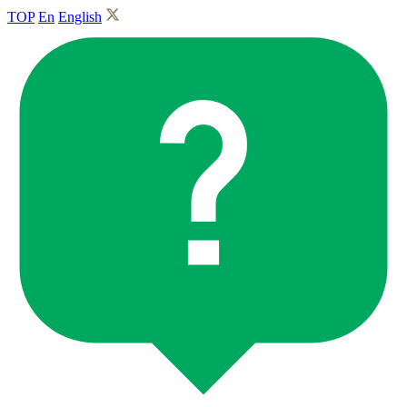
TOP
En
English