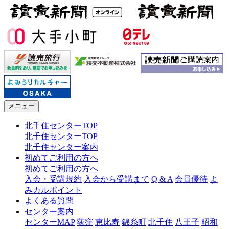
メニュー
北千住センターTOP
北千住センターTOP
北千住センター案内
初めてご利用の方へ
初めてご利用の方へ
入会・受講規約
入会から受講まで
Q & A
会員優待
よ
みカルポイント
よくある質問
センター案内
センターMAP
荻窪
恵比寿
錦糸町
北千住
八王子
昭和