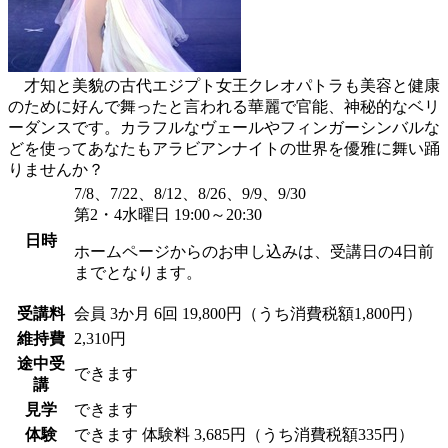
才知と美貌の古代エジプト女王クレオパトラも美容と健康
のために好んで舞ったと言われる華麗で官能、神秘的なベリ
ーダンスです。カラフルなヴェールやフィンガーシンバルな
どを使ってあなたもアラビアンナイトの世界を優雅に舞い踊
りませんか？
7/8、7/22、8/12、8/26、9/9、9/30
第2・4水曜日 19:00～20:30
日時
ホームページからのお申し込みは、受講日の4日前
までとなります。
受講料
会員
3か月 6回 19,800円（うち消費税額1,800円）
維持費
2,310円
途中受
できます
講
見学
できます
体験
できます
体験料
3,685円（うち消費税額335円）