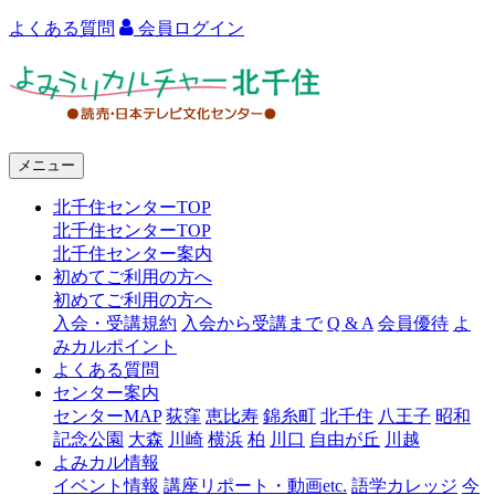
よくある質問
会員ログイン
よ
み
う
メニュー
り
北千住センターTOP
カ
北千住センターTOP
ル
北千住センター案内
初めてご利用の方へ
チ
初めてご利用の方へ
ャ
入会・受講規約
入会から受講まで
Q & A
会員優待
よ
みカルポイント
ー
よくある質問
センター案内
北
センターMAP
荻窪
恵比寿
錦糸町
北千住
八王子
昭和
千
記念公園
大森
川崎
横浜
柏
川口
自由が丘
川越
よみカル情報
住
イベント情報
講座リポート・動画etc.
語学カレッジ
今