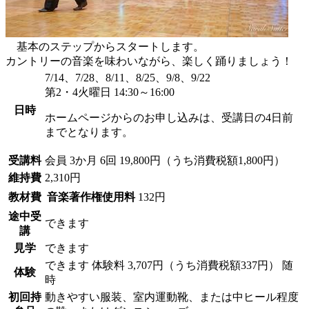
基本のステップからスタートします。
カントリーの音楽を味わいながら、楽しく踊りましょう！
7/14、7/28、8/11、8/25、9/8、9/22
第2・4火曜日 14:30～16:00
日時
ホームページからのお申し込みは、受講日の4日前
までとなります。
受講料
会員
3か月 6回 19,800円（うち消費税額1,800円）
維持費
2,310円
教材費
音楽著作権使用料
132円
途中受
できます
講
見学
できます
できます
体験料
3,707円（うち消費税額337円）
随
体験
時
初回持
動きやすい服装、室内運動靴、または中ヒール程度