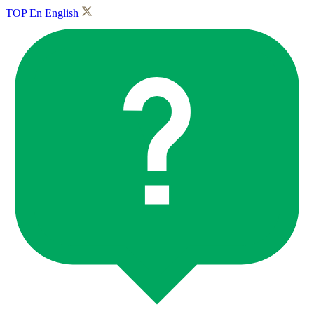
TOP
En
English