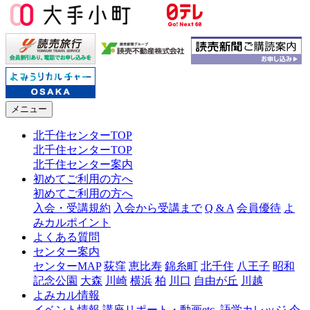
メニュー
北千住センターTOP
北千住センターTOP
北千住センター案内
初めてご利用の方へ
初めてご利用の方へ
入会・受講規約
入会から受講まで
Q & A
会員優待
よ
みカルポイント
よくある質問
センター案内
センターMAP
荻窪
恵比寿
錦糸町
北千住
八王子
昭和
記念公園
大森
川崎
横浜
柏
川口
自由が丘
川越
よみカル情報
イベント情報
講座リポート・動画etc.
語学カレッジ
今