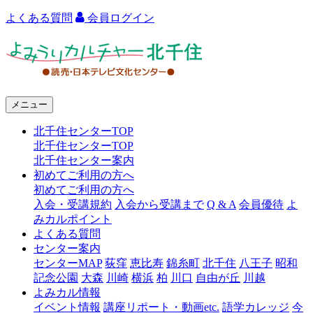
よくある質問
会員ログイン
よ
み
う
メニュー
り
北千住センターTOP
カ
北千住センターTOP
ル
北千住センター案内
初めてご利用の方へ
チ
初めてご利用の方へ
ャ
入会・受講規約
入会から受講まで
Q & A
会員優待
よ
みカルポイント
ー
よくある質問
センター案内
北
センターMAP
荻窪
恵比寿
錦糸町
北千住
八王子
昭和
千
記念公園
大森
川崎
横浜
柏
川口
自由が丘
川越
よみカル情報
住
イベント情報
講座リポート・動画etc.
語学カレッジ
今