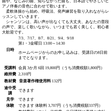
曲や、なじみの曲、知らなかった曲も、日本語でやさしいピ
アノ伴奏の音色に合わせて歌います。
柔軟体操から始め、呼吸法、発声練習を取り入れながらレ
ッスンしていきます。
シャンソンは、高い声が出なくても大丈夫、あなたの普段
の声で、楽しく歌いながら、いつまでも若く美しく。初心者
大歓迎です。
7/3、7/17、8/7、8/21、9/4、9/18
第1・3金曜日 13:00～14:30
日時
ホームページからのお申し込みは、受講日の8日前
までとなります。
受講料
会員
3か月 6回 19,800円（うち消費税額1,800円）
維持費
2,310円
教材費
音楽著作権使用料
132円
途中受
できます
講
見学
できます
体験
できます
体験料
3,707円（うち消費税額337円）