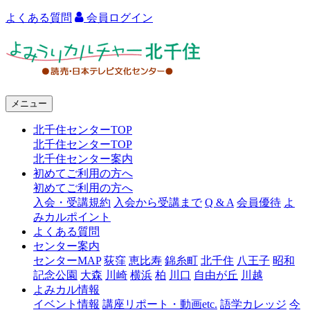
よくある質問
会員ログイン
よ
み
う
メニュー
り
北千住センターTOP
カ
北千住センターTOP
ル
北千住センター案内
初めてご利用の方へ
チ
初めてご利用の方へ
ャ
入会・受講規約
入会から受講まで
Q & A
会員優待
よ
みカルポイント
ー
よくある質問
センター案内
北
センターMAP
荻窪
恵比寿
錦糸町
北千住
八王子
昭和
千
記念公園
大森
川崎
横浜
柏
川口
自由が丘
川越
よみカル情報
住
イベント情報
講座リポート・動画etc.
語学カレッジ
今