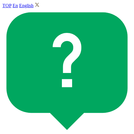
TOP
En
English