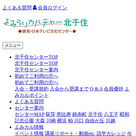
よくある質問
会員ログイン
よ
み
う
メニュー
り
北千住センターTOP
カ
北千住センターTOP
ル
北千住センター案内
初めてご利用の方へ
チ
初めてご利用の方へ
ャ
入会・受講規約
入会から受講まで
Q & A
会員優待
よ
みカルポイント
ー
よくある質問
センター案内
北
センターMAP
荻窪
恵比寿
錦糸町
北千住
八王子
昭和
千
記念公園
大森
川崎
横浜
柏
川口
自由が丘
川越
よみカル情報
住
イベント情報
講座リポート・動画etc.
語学カレッジ
今