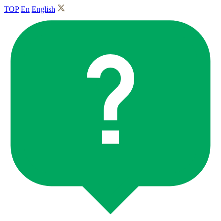
TOP
En
English