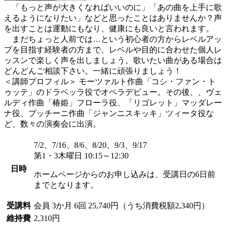
「もっと声が大きくなればいいのに」「あの曲を上手に歌
えるようになりたい」などと思ったことはありませんか？声
を出すことは運動にもなり、健康にも良いと言われます。
まだちょっと人前では…という初心者の方からレベルアッ
プを目指す経験者の方まで、レベルや目的に合わせた個人レ
ッスンで楽しく声を出しましょう。歌いたい曲がある場合は
どんどんご相談下さい。一緒に頑張りましょう！
＜講師プロフィル＞ モーツァルト作曲「コシ・ファン・ト
ゥッテ」のドラベッラ役でオペラデビュー。その後、、ヴェ
ルディ作曲「椿姫」フローラ役、「リゴレット」マッダレー
ナ役、プッチーニ作曲「ジャンニスキッキ」ツィータ役な
ど、数々の演奏会に出演。
7/2、7/16、8/6、8/20、9/3、9/17
第1・3木曜日 10:15～12:30
日時
ホームページからのお申し込みは、受講日の6日前
までとなります。
受講料
会員
3か月 6回 25,740円（うち消費税額2,340円）
維持費
2,310円