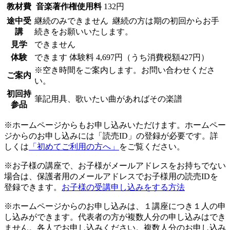
教材費
音楽著作権使用料
132円
途中受
継続のみできません
継続の方は期の初回からお手
講
続きをお願いいたします。
見学
できません
体験
できます
体験料
4,697円（うち消費税額427円）
※空き時間をご案内します。お問い合わせくださ
ご案内
い。
初回持
筆記用具、歌いたい曲があればその楽譜
参品
※ホームページからもお申し込みいただけます。ホームペー
ジからのお申し込みには「読売ID」の登録が必要です。詳
しくは
「初めてご利用の方へ」
をご覧ください。
※お子様の講座で、お子様がメールアドレスをお持ちでない
場合は、保護者用のメールアドレスでお子様用の読売IDを
登録できます。
お子様の受講申し込みをする方法
※ホームページからのお申し込みは、１講座につき１人の申
し込みができます。代表者の方が複数人分の申し込みはでき
ません。各人でお申し込みください。複数人分のお申し込み