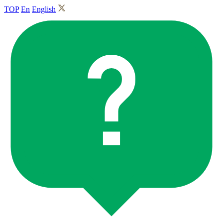
TOP
En
English