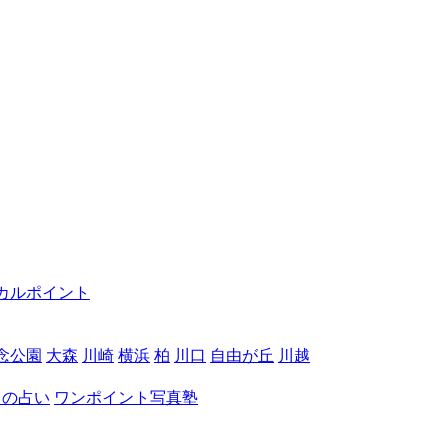
カルポイント
念公園
大森
川崎
横浜
柏
川口
自由が丘
川越
月の占い
ワンポイント写真塾