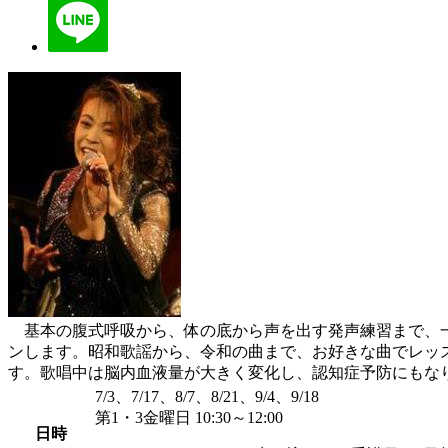
基本の腹式呼吸から、体の底から声を出す発声練習まで、一
ンします。昭和歌謡から、令和の曲まで、お好きな曲でレッ
す。歌唱中は脳内血液量が大きく変化し、認知症予防にもなります
7/3、7/17、8/7、8/21、9/4、9/18
第1・3金曜日 10:30～12:00
日時