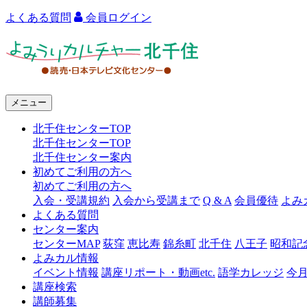
よくある質問
会員ログイン
よ
み
う
メニュー
り
北千住センターTOP
カ
北千住センターTOP
ル
北千住センター案内
初めてご利用の方へ
チ
初めてご利用の方へ
ャ
入会・受講規約
入会から受講まで
Q & A
会員優待
よみ
よくある質問
ー
センター案内
センターMAP
荻窪
恵比寿
錦糸町
北千住
八王子
昭和記
北
よみカル情報
千
イベント情報
講座リポート・動画etc.
語学カレッジ
今
講座検索
住
講師募集