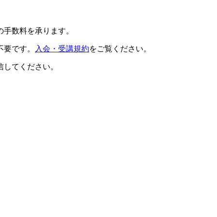
の手数料を承ります。
不要です。
入会・受講規約
をご覧ください。
信してください。