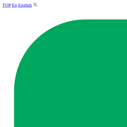
TOP
En
English