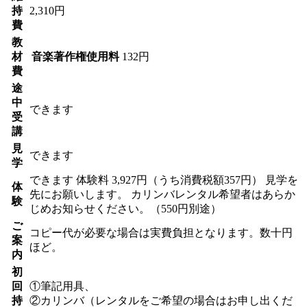
持
2,310円
費
教
材
音楽著作権使用料
132円
費
途
中
できます
受
講
見
できます
学
できます
体験料
3,927円（うち消費税額357円）
見学を
体
先にお願いします。 カリンバレンタル希望者はあらか
験
じめお知らせください。（550円別途）
ご
コピー代が必要な場合は実費負担となります。数十円
案
ほど。
内
初
回
①筆記用具、
持
②カリンバ（レンタルをご希望の場合はお申し出くだ