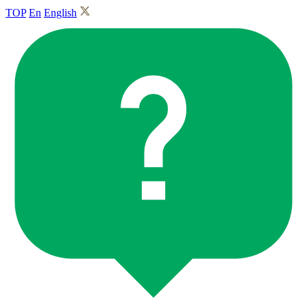
TOP
En
English