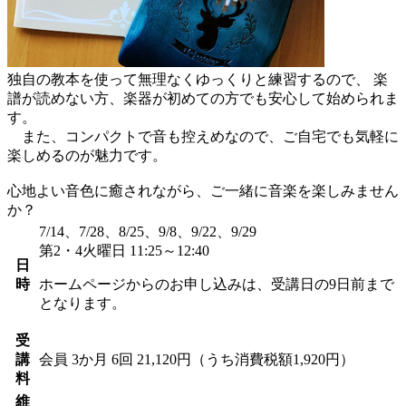
独自の教本を使って無理なくゆっくりと練習するので、 楽
譜が読めない方、楽器が初めての方でも安心して始められま
す。
また、コンパクトで音も控えめなので、ご自宅でも気軽に
楽しめるのが魅力です。
心地よい音色に癒されながら、ご一緒に音楽を楽しみません
か？
7/14、7/28、8/25、9/8、9/22、9/29
第2・4火曜日 11:25～12:40
日
時
ホームページからのお申し込みは、受講日の9日前まで
となります。
受
講
会員
3か月 6回 21,120円（うち消費税額1,920円）
料
維