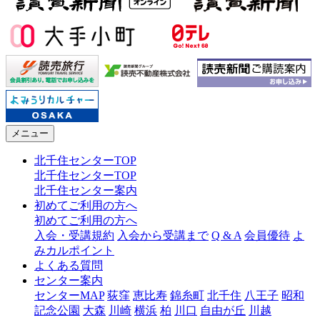
メニュー
北千住センターTOP
北千住センターTOP
北千住センター案内
初めてご利用の方へ
初めてご利用の方へ
入会・受講規約
入会から受講まで
Q & A
会員優待
よ
みカルポイント
よくある質問
センター案内
センターMAP
荻窪
恵比寿
錦糸町
北千住
八王子
昭和
記念公園
大森
川崎
横浜
柏
川口
自由が丘
川越