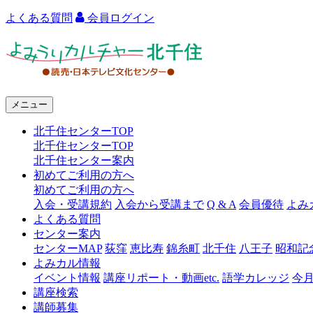
よくある質問
会員ログイン
よ
み
う
メニュー
り
北千住センターTOP
カ
北千住センターTOP
ル
北千住センター案内
初めてご利用の方へ
チ
初めてご利用の方へ
ャ
入会・受講規約
入会から受講まで
Q & A
会員優待
よみ
よくある質問
ー
センター案内
センターMAP
荻窪
恵比寿
錦糸町
北千住
八王子
昭和記
北
よみカル情報
千
イベント情報
講座リポート・動画etc.
語学カレッジ
今
講座検索
住
講師募集