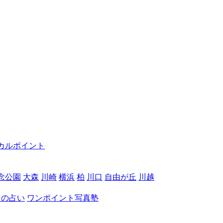
カルポイント
念公園
大森
川崎
横浜
柏
川口
自由が丘
川越
月の占い
ワンポイント写真塾