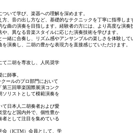
いについて学び、楽器への理解を深めます。
さえ方、音の出し方など、基礎的なテクニックを丁寧に指導しま
本的な曲の演奏を目指します。経験者の方には、より高度な演奏
方法や、異なる音楽スタイルに応じた演奏技術を学びます。
者と一緒に合奏し、リズム感やアンサンブルの楽しさを体験して
胡曲を演奏し、二胡の豊かな表現力を直接感じていただけます。
にて二胡を専攻し、人民奨学
授に師事。
ンクールのプロ部門において
「第三回華楽国際展演コンク
胡ソリストとして模範演奏を
いて日本人二胡奏者および愛
楽堂など国内外で、個性豊か
奏者として注目を集めている
会（ICTM）会員として、学