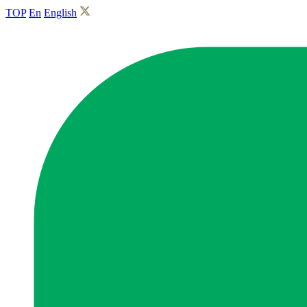
TOP
En
English