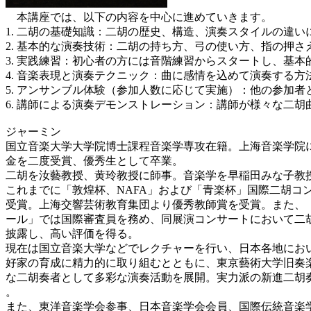
本講座では、以下の内容を中心に進めていきます。
1. 二胡の基礎知識：二胡の歴史、構造、演奏スタイルの違
2. 基本的な演奏技術：二胡の持ち方、弓の使い方、指の押
3. 実践練習：初心者の方には音階練習からスタートし、基
4. 音楽表現と演奏テクニック：曲に感情を込めて演奏する
5. アンサンブル体験（参加人数に応じて実施）：他の参加
6. 講師による演奏デモンストレーション：講師が様々な二
ジャーミン
国立音楽大学大学院博士課程音楽学専攻在籍。上海音楽学院
金を二度受賞、優秀生として卒業。
二胡を汝藝教授、黄玲教授に師事。音楽学を早稲田みな子教
これまでに「敦煌杯、NAFA」および「青楽杯」国際二胡コ
受賞。上海交響芸術教育集団より優秀教師賞を受賞。また、
ール」では国際審査員を務め、同展演コンサートにおいて二
披露し、高い評価を得る。
現在は国立音楽大学などでレクチャーを行い、日本各地にお
好家の育成に精力的に取り組むとともに、東京藝術大学旧奏
な二胡奏者として多彩な演奏活動を展開。実力派の新進二胡
。
また、東洋音楽学会参事、日本音楽学会会員、国際伝統音楽学