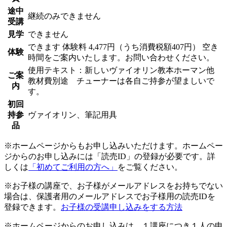
途中
継続のみできません
受講
見学
できません
できます
体験料
4,477円（うち消費税額407円）
空き
体験
時間をご案内いたします。お問い合わせください。
使用テキスト：新しいヴァイオリン教本ホーマン他
ご案
教材費別途 チューナーは各自ご持参が望ましいで
内
す。
初回
持参
ヴァイオリン、筆記用具
品
※ホームページからもお申し込みいただけます。ホームペー
ジからのお申し込みには「読売ID」の登録が必要です。詳
しくは
「初めてご利用の方へ」
をご覧ください。
※お子様の講座で、お子様がメールアドレスをお持ちでない
場合は、保護者用のメールアドレスでお子様用の読売IDを
登録できます。
お子様の受講申し込みをする方法
※ホームページからのお申し込みは、１講座につき１人の申