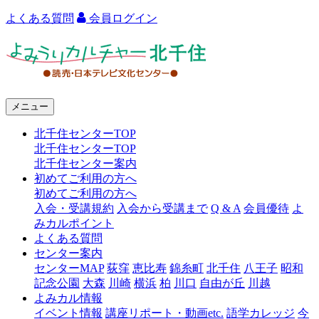
よくある質問
会員ログイン
よ
み
う
メニュー
り
北千住センターTOP
カ
北千住センターTOP
ル
北千住センター案内
初めてご利用の方へ
チ
初めてご利用の方へ
ャ
入会・受講規約
入会から受講まで
Q & A
会員優待
よ
みカルポイント
ー
よくある質問
センター案内
北
センターMAP
荻窪
恵比寿
錦糸町
北千住
八王子
昭和
千
記念公園
大森
川崎
横浜
柏
川口
自由が丘
川越
よみカル情報
住
イベント情報
講座リポート・動画etc.
語学カレッジ
今