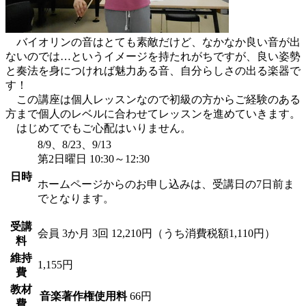
バイオリンの音はとても素敵だけど、なかなか良い音が出
ないのでは…というイメージを持たれがちですが、良い姿勢
と奏法を身につければ魅力ある音、自分らしさの出る楽器で
す！
この講座は個人レッスンなので初級の方からご経験のある
方まで個人のレベルに合わせてレッスンを進めていきます。
はじめてでもご心配はいりません。
8/9、8/23、9/13
第2日曜日 10:30～12:30
日時
ホームページからのお申し込みは、受講日の7日前ま
でとなります。
受講
会員
3か月 3回 12,210円（うち消費税額1,110円）
料
維持
1,155円
費
教材
音楽著作権使用料
66円
費