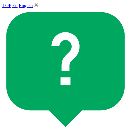
TOP
En
English