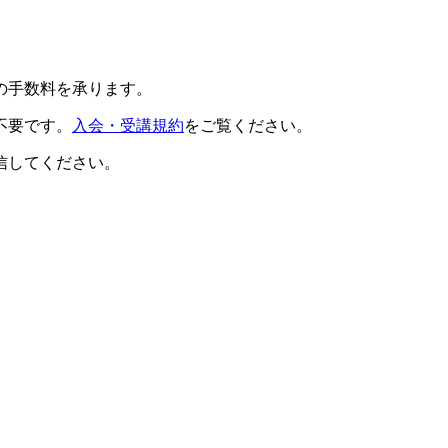
の手数料を承ります。
不要です。
入会・受講規約
をご覧ください。
信してください。