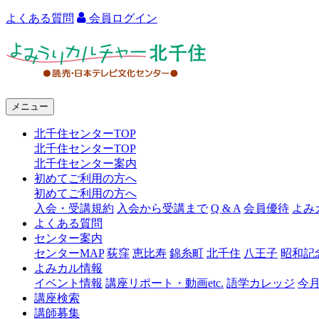
よくある質問
会員ログイン
よ
み
う
メニュー
り
北千住センターTOP
カ
北千住センターTOP
ル
北千住センター案内
初めてご利用の方へ
チ
初めてご利用の方へ
ャ
入会・受講規約
入会から受講まで
Q & A
会員優待
よみ
よくある質問
ー
センター案内
センターMAP
荻窪
恵比寿
錦糸町
北千住
八王子
昭和記
北
よみカル情報
千
イベント情報
講座リポート・動画etc.
語学カレッジ
今
講座検索
住
講師募集