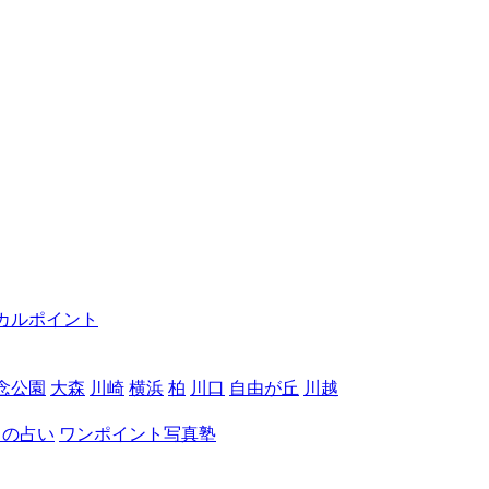
カルポイント
念公園
大森
川崎
横浜
柏
川口
自由が丘
川越
月の占い
ワンポイント写真塾