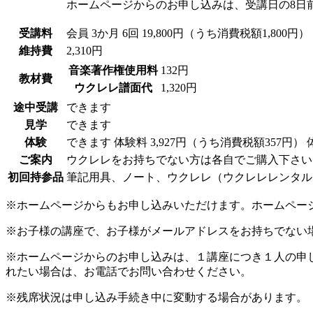
ホームページからのお申し込みは、受講日の8日
受講料
会員
3か月 6回 19,800円（うち消費税額1,800円）
維持費
2,310円
音楽著作権使用料
132円
教材費
ウクレレ譜面代
1,320円
途中受講
できます
見学
できます
体験
できます
体験料
3,927円（うち消費税額357円）
ご案内
ウクレレをお持ちでない方は各自でご購入下さい
初回持参品
筆記用具、ノート、ウクレレ（ウクレレレンタルあ
※ホームページからもお申し込みいただけます。ホームペー
※お子様の講座で、お子様がメールアドレスをお持ちでない
※ホームページからのお申し込みは、１講座につき１人の申
れたい場合は、お電話でお問い合わせください。
※残席状況は申し込み手続き中に変動する場合があります。