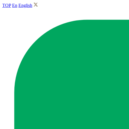
TOP
En
English