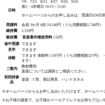
7/9、7/23、8/13、8/27、9/10、9/24
第2・4木曜日 10:15～11:45
日時
ホームページからのお申し込みは、受講日の6日
受講料
会員
3か月 6回 19,140円（うち消費税額1,740円）
維持費
2,310円
教材費
音楽著作権使用料
132円
途中受講
できます
見学
できます
できます
体験料
3,597円（うち消費税額327円）
体験
ます）
教材費別
ご案内
楽器については講師とご相談ください。
初回持参
楽器：C管。筆記用具、ハンドタオル
品
※ホームページからもお申し込みいただけます。ホームペー
※お子様の講座で、お子様がメールアドレスをお持ちでない