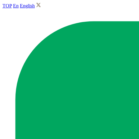
TOP
En
English