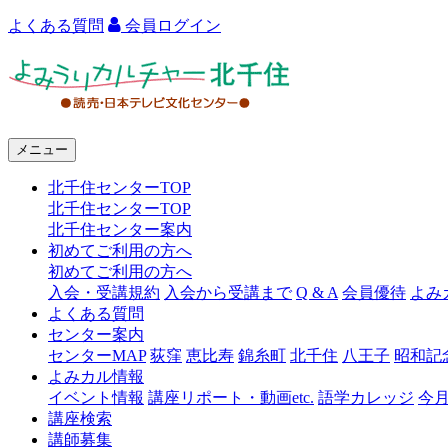
よくある質問
会員ログイン
よ
み
う
メニュー
り
北千住センターTOP
カ
北千住センターTOP
ル
北千住センター案内
初めてご利用の方へ
チ
初めてご利用の方へ
ャ
入会・受講規約
入会から受講まで
Q & A
会員優待
よみ
よくある質問
ー
センター案内
センターMAP
荻窪
恵比寿
錦糸町
北千住
八王子
昭和記
北
よみカル情報
千
イベント情報
講座リポート・動画etc.
語学カレッジ
今
講座検索
住
講師募集