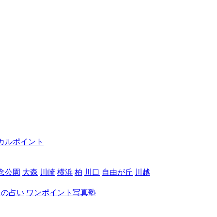
カルポイント
念公園
大森
川崎
横浜
柏
川口
自由が丘
川越
月の占い
ワンポイント写真塾