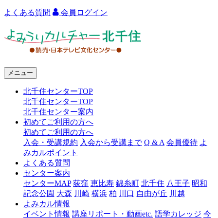
よくある質問
会員ログイン
よ
み
う
メニュー
り
北千住センターTOP
カ
北千住センターTOP
ル
北千住センター案内
初めてご利用の方へ
チ
初めてご利用の方へ
ャ
入会・受講規約
入会から受講まで
Q & A
会員優待
よ
みカルポイント
ー
よくある質問
センター案内
北
センターMAP
荻窪
恵比寿
錦糸町
北千住
八王子
昭和
千
記念公園
大森
川崎
横浜
柏
川口
自由が丘
川越
よみカル情報
住
イベント情報
講座リポート・動画etc.
語学カレッジ
今