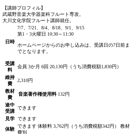
【講師プロフィル】
武蔵野音楽大学器楽科フルート専攻。
大川文化学院フルート講師就任。
7/7、7/21、8/4、8/18、9/1、9/15
第1・3火曜日 10:30～11:30
日時
ホームページからのお申し込みは、受講日の7日前ま
でとなります。
受講
会員
3か月 6回 20,130円（うち消費税額1,830円）
料
維持
2,310円
費
教材
音楽著作権使用料
132円
費
途中
できます
受講
見学
できます
できます
体験料
3,762円（うち消費税額342円）
教材
体験
費別