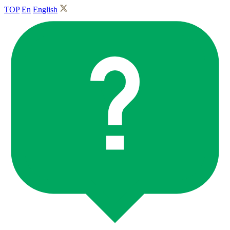
TOP
En
English