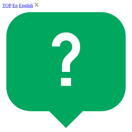
TOP
En
English