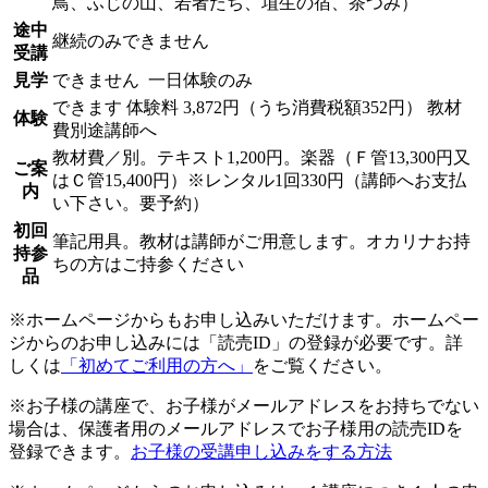
鳥、ふじの山、若者たち、埴生の宿、茶つみ）
途中
継続のみできません
受講
見学
できません
一日体験のみ
できます
体験料
3,872円（うち消費税額352円）
教材
体験
費別途講師へ
教材費／別。テキスト1,200円。楽器（Ｆ管13,300円又
ご案
はＣ管15,400円）※レンタル1回330円（講師へお支払
内
い下さい。要予約）
初回
筆記用具。教材は講師がご用意します。オカリナお持
持参
ちの方はご持参ください
品
※ホームページからもお申し込みいただけます。ホームペー
ジからのお申し込みには「読売ID」の登録が必要です。詳
しくは
「初めてご利用の方へ」
をご覧ください。
※お子様の講座で、お子様がメールアドレスをお持ちでない
場合は、保護者用のメールアドレスでお子様用の読売IDを
登録できます。
お子様の受講申し込みをする方法