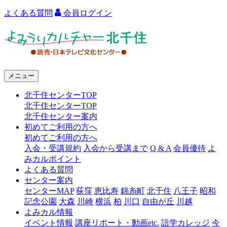
よくある質問
会員ログイン
よ
み
う
メニュー
り
北千住センターTOP
カ
北千住センターTOP
ル
北千住センター案内
初めてご利用の方へ
チ
初めてご利用の方へ
ャ
入会・受講規約
入会から受講まで
Q & A
会員優待
よ
みカルポイント
ー
よくある質問
センター案内
北
センターMAP
荻窪
恵比寿
錦糸町
北千住
八王子
昭和
千
記念公園
大森
川崎
横浜
柏
川口
自由が丘
川越
よみカル情報
住
イベント情報
講座リポート・動画etc.
語学カレッジ
今