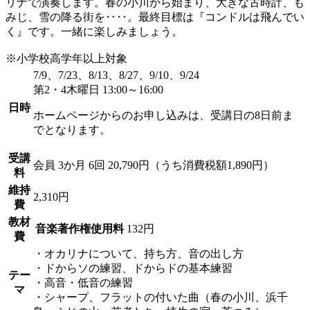
リナで演奏します。春の小川から始まり、大きな古時計、も
みじ、雪の降る街を‥‥。最終目標は『コンドルは飛んでい
く』です。一緒に楽しみましょう。
※小学校高学年以上対象
7/9、7/23、8/13、8/27、9/10、9/24
第2・4木曜日 13:00～16:00
日時
ホームページからのお申し込みは、受講日の8日前ま
でとなります。
受講
会員
3か月 6回 20,790円（うち消費税額1,890円）
料
維持
2,310円
費
教材
音楽著作権使用料
132円
費
・オカリナについて、持ち方、音の出し方
・ドからソの練習、ドからドの基本練習
テー
・高音・低音の練習
マ
・シャープ、フラットの付いた曲（春の小川、浜千