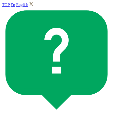
TOP
En
English