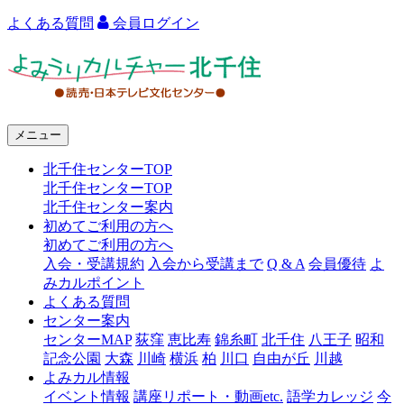
よくある質問
会員ログイン
よ
み
う
メニュー
り
北千住センターTOP
カ
北千住センターTOP
ル
北千住センター案内
初めてご利用の方へ
チ
初めてご利用の方へ
ャ
入会・受講規約
入会から受講まで
Q & A
会員優待
よ
みカルポイント
ー
よくある質問
センター案内
北
センターMAP
荻窪
恵比寿
錦糸町
北千住
八王子
昭和
千
記念公園
大森
川崎
横浜
柏
川口
自由が丘
川越
よみカル情報
住
イベント情報
講座リポート・動画etc.
語学カレッジ
今