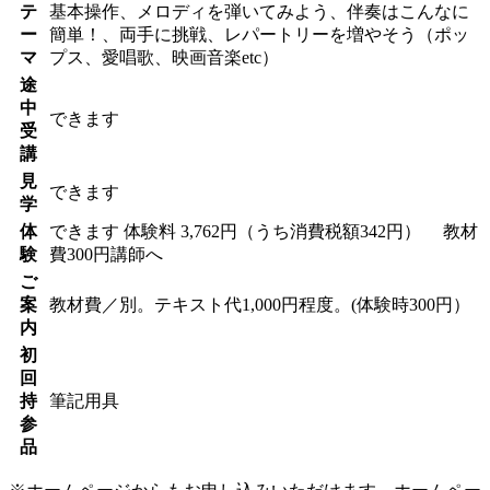
テ
基本操作、メロディを弾いてみよう、伴奏はこんなに
ー
簡単！、両手に挑戦、レパートリーを増やそう（ポッ
マ
プス、愛唱歌、映画音楽etc）
途
中
できます
受
講
見
できます
学
体
できます
体験料
3,762円（うち消費税額342円）
教材
験
費300円講師へ
ご
案
教材費／別。テキスト代1,000円程度。(体験時300円）
内
初
回
持
筆記用具
参
品