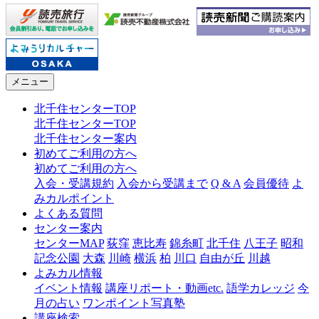
メニュー
北千住センターTOP
北千住センターTOP
北千住センター案内
初めてご利用の方へ
初めてご利用の方へ
入会・受講規約
入会から受講まで
Q & A
会員優待
よ
みカルポイント
よくある質問
センター案内
センターMAP
荻窪
恵比寿
錦糸町
北千住
八王子
昭和
記念公園
大森
川崎
横浜
柏
川口
自由が丘
川越
よみカル情報
イベント情報
講座リポート・動画etc.
語学カレッジ
今
月の占い
ワンポイント写真塾
講座検索