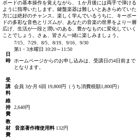
ボードの基本操作を覚えながら、１か月後には両手で弾ける
ように指導いたします。鍵盤楽器は難しいとあきらめていた
方には絶好のチャンス。楽しく学んでいるうちに、キーボー
ドの多彩な音色とリズムが、あなたの音楽の世界をより一層
広げ、生活が一段と潤いのある、豊かなものに変化していく
ことでしょう。さぁ、皆さん一緒に楽しみましょう。
7/15、7/29、8/5、8/19、9/16、9/30
第1・3水曜日 10:20～11:50
日
時
ホームページからのお申し込みは、受講日の4日前まで
となります。
受
講
会員
3か月 6回 19,800円（うち消費税額1,800円）
料
維
持
2,640円
費
教
材
音楽著作権使用料
132円
費