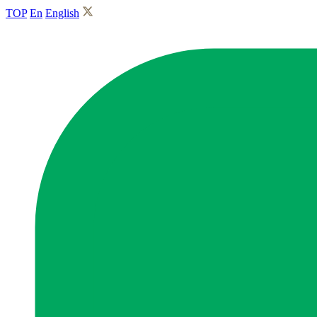
TOP
En
English