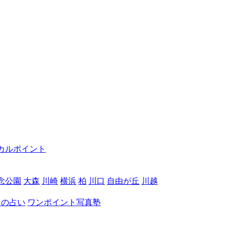
カルポイント
念公園
大森
川崎
横浜
柏
川口
自由が丘
川越
月の占い
ワンポイント写真塾