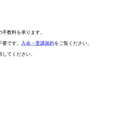
の手数料を承ります。
不要です。
入会・受講規約
をご覧ください。
信してください。