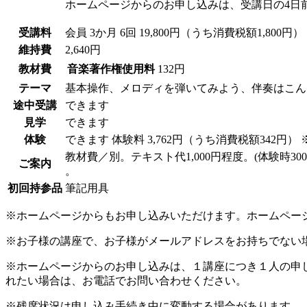
ホームページからのお申し込みは、受講日の4日
受講料
会員
3か月 6回 19,800円（うち消費税額1,800円）
維持費
2,640円
教材費
音楽著作権使用料
132円
テーマ
基本操作、メロディを弾いてみよう、伴奏はこん
途中受講
できます
見学
できます
体験
できます
体験料
3,762円（うち消費税額342円）
教材費／別。テキスト代1,000円程度。(体験時30
ご案内
。
初回持参品
筆記用具
※ホームページからもお申し込みいただけます。ホームペー
※お子様の講座で、お子様がメールアドレスをお持ちでない
※ホームページからのお申し込みは、１講座につき１人の申
れたい場合は、お電話でお問い合わせください。
※残席状況は申し込み手続き中に変動する場合があります。