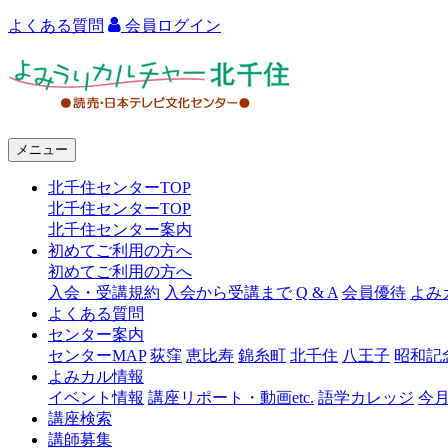
よくある質問
会員ログイン
よ
み
う
メニュー
り
北千住センターTOP
カ
北千住センターTOP
ル
北千住センター案内
初めてご利用の方へ
チ
初めてご利用の方へ
ャ
入会・受講規約
入会から受講まで
Q & A
会員優待
よみ
よくある質問
ー
センター案内
センターMAP
荻窪
恵比寿
錦糸町
北千住
八王子
昭和記
北
よみカル情報
千
イベント情報
講座リポート・動画etc.
語学カレッジ
今
講座検索
住
講師募集