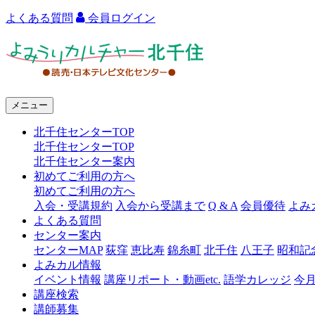
よくある質問
会員ログイン
よ
み
う
メニュー
り
北千住センターTOP
カ
北千住センターTOP
ル
北千住センター案内
初めてご利用の方へ
チ
初めてご利用の方へ
ャ
入会・受講規約
入会から受講まで
Q & A
会員優待
よみ
よくある質問
ー
センター案内
センターMAP
荻窪
恵比寿
錦糸町
北千住
八王子
昭和記
北
よみカル情報
千
イベント情報
講座リポート・動画etc.
語学カレッジ
今
講座検索
住
講師募集