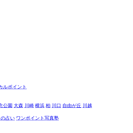
カルポイント
念公園
大森
川崎
横浜
柏
川口
自由が丘
川越
月の占い
ワンポイント写真塾