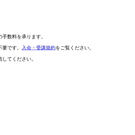
の手数料を承ります。
不要です。
入会・受講規約
をご覧ください。
信してください。