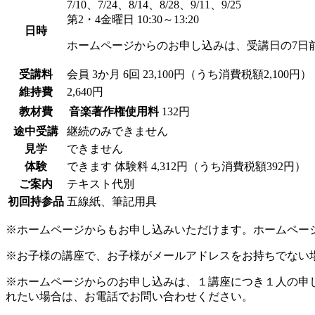
7/10、7/24、8/14、8/28、9/11、9/25
第2・4金曜日 10:30～13:20
日時
ホームページからのお申し込みは、受講日の7日
受講料
会員
3か月 6回 23,100円（うち消費税額2,100円）
維持費
2,640円
教材費
音楽著作権使用料
132円
途中受講
継続のみできません
見学
できません
体験
できます
体験料
4,312円（うち消費税額392円）
ご案内
テキスト代別
初回持参品
五線紙、筆記用具
※ホームページからもお申し込みいただけます。ホームペー
※お子様の講座で、お子様がメールアドレスをお持ちでない
※ホームページからのお申し込みは、１講座につき１人の申
れたい場合は、お電話でお問い合わせください。