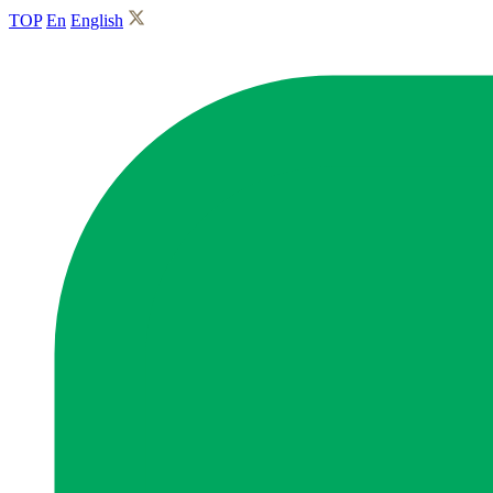
TOP
En
English