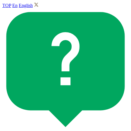
TOP
En
English