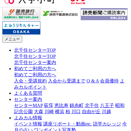
メニュー
北千住センターTOP
北千住センターTOP
北千住センター案内
初めてご利用の方へ
初めてご利用の方へ
入会・受講規約
入会から受講まで
Q & A
会員優待
よ
みカルポイント
よくある質問
センター案内
センターMAP
荻窪
恵比寿
錦糸町
北千住
八王子
昭和
記念公園
大森
川崎
横浜
柏
川口
自由が丘
川越
よみカル情報
イベント情報
講座リポート・動画etc.
語学カレッジ
今
月の占い
ワンポイント写真塾