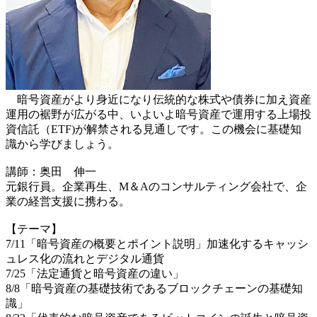
暗号資産がより身近になり伝統的な株式や債券に加え資産
運用の裾野が広がる中、いよいよ暗号資産で運用する上場投
資信託（ETF)が解禁される見通しです。この機会に基礎知
識から学びましょう。
講師：奥田 伸一
元銀行員。企業再生、M＆Aのコンサルティング会社で、企
業の経営支援に携わる。
【テーマ】
7/11「暗号資産の概要とポイント説明」加速化するキャッシ
ュレス化の流れとデジタル通貨
7/25「法定通貨と暗号資産の違い」
8/8「暗号資産の基礎技術であるブロックチェーンの基礎知
識」