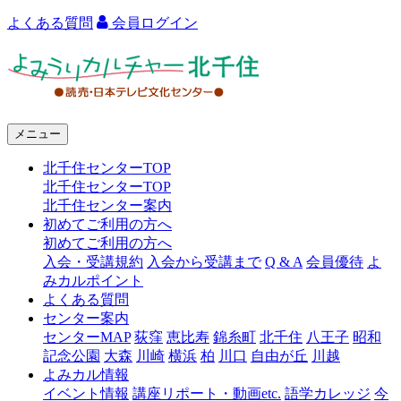
よくある質問
会員ログイン
よ
み
う
メニュー
り
北千住センターTOP
カ
北千住センターTOP
ル
北千住センター案内
初めてご利用の方へ
チ
初めてご利用の方へ
ャ
入会・受講規約
入会から受講まで
Q & A
会員優待
よ
みカルポイント
ー
よくある質問
センター案内
北
センターMAP
荻窪
恵比寿
錦糸町
北千住
八王子
昭和
千
記念公園
大森
川崎
横浜
柏
川口
自由が丘
川越
よみカル情報
住
イベント情報
講座リポート・動画etc.
語学カレッジ
今