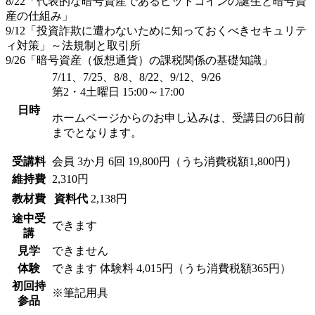
8/22「代表的な暗号資産であるビットコインの誕生と暗号資
産の仕組み」
9/12「投資詐欺に遭わないために知っておくべきセキュリテ
ィ対策」～法規制と取引所
9/26「暗号資産（仮想通貨）の課税関係の基礎知識」
7/11、7/25、8/8、8/22、9/12、9/26
第2・4土曜日 15:00～17:00
日時
ホームページからのお申し込みは、受講日の6日前
までとなります。
受講料
会員
3か月 6回 19,800円（うち消費税額1,800円）
維持費
2,310円
教材費
資料代
2,138円
途中受
できます
講
見学
できません
体験
できます
体験料
4,015円（うち消費税額365円）
初回持
※筆記用具
参品