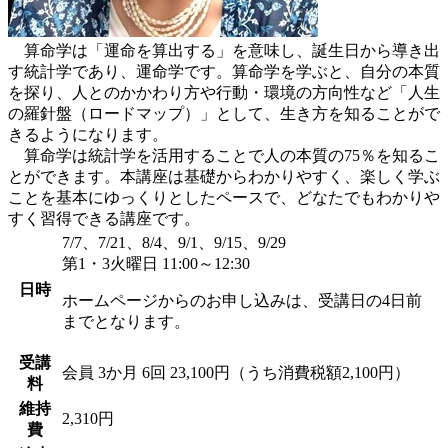
算命学は「運命を算出する」を意味し、誕生日から導き出
す統計学であり、運命学です。算命学を学ぶと、自分の本質
を探り、人とのかかわり方や行動・環境の方向性など「人生
の羅針盤（ロードマップ）」として、生き方を知ることがで
きるようになります。
算命学は統計学を活用することで人の本質の75％を知るこ
とができます。本講座は基礎からわかりやすく、楽しく学ぶ
ことを基本にゆっくりとしたペースで、どなたでもわかりや
すく習得できる講座です。
7/7、7/21、8/4、9/1、9/15、9/29
第1・3火曜日 11:00～12:30
日時
ホームページからのお申し込みは、受講日の4日前
までとなります。
受講
会員
3か月 6回 23,100円（うち消費税額2,100円）
料
維持
2,310円
費