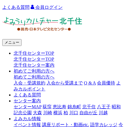
よくある質問
会員ログイン
よ
み
う
メニュー
り
北千住センターTOP
カ
北千住センターTOP
ル
北千住センター案内
初めてご利用の方へ
チ
初めてご利用の方へ
ャ
入会・受講規約
入会から受講まで
Q & A
会員優待
よ
みカルポイント
ー
よくある質問
センター案内
北
センターMAP
荻窪
恵比寿
錦糸町
北千住
八王子
昭和
千
記念公園
大森
川崎
横浜
柏
川口
自由が丘
川越
よみカル情報
住
イベント情報
講座リポート・動画etc.
語学カレッジ
今