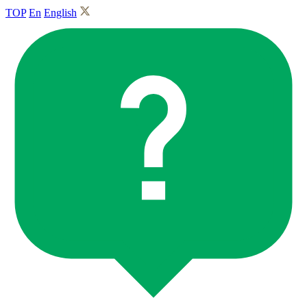
TOP
En
English