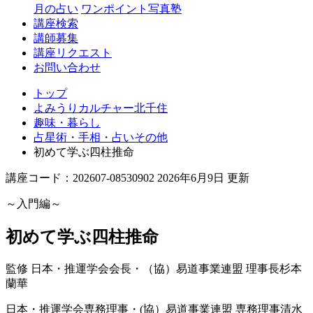
月の占い
ワンポイント写真塾
講座検索
講師募集
講座リクエスト
お問い合わせ
トップ
よみうりカルチャー北千住
趣味・暮らし
占星術・手相・占いその他
初めて学ぶ四柱推命
講座コード：202607-08530902 2026年6月9日 更新
～入門編～
初めて学ぶ四柱推命
監修 日本・推運学会会長・（協）易道事業連盟 理事長
杉本
蘭華
日本・推運学会専務理事・(協）易道事業連盟 専務理事
清水