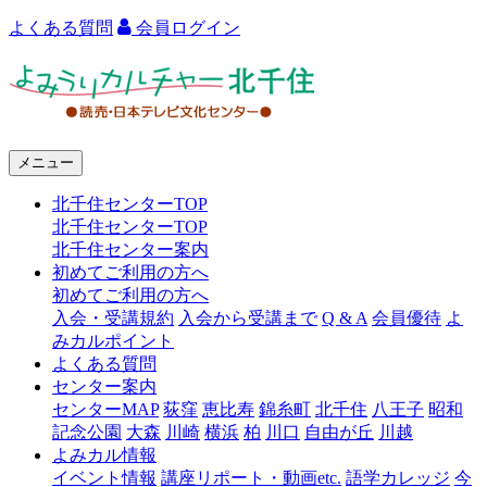
よくある質問
会員ログイン
よ
み
う
メニュー
り
北千住センターTOP
カ
北千住センターTOP
ル
北千住センター案内
初めてご利用の方へ
チ
初めてご利用の方へ
ャ
入会・受講規約
入会から受講まで
Q & A
会員優待
よ
みカルポイント
ー
よくある質問
センター案内
北
センターMAP
荻窪
恵比寿
錦糸町
北千住
八王子
昭和
千
記念公園
大森
川崎
横浜
柏
川口
自由が丘
川越
よみカル情報
住
イベント情報
講座リポート・動画etc.
語学カレッジ
今