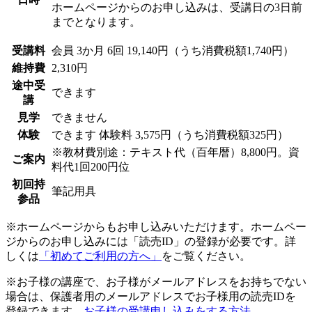
ホームページからのお申し込みは、受講日の3日前
までとなります。
受講料
会員
3か月 6回 19,140円（うち消費税額1,740円）
維持費
2,310円
途中受
できます
講
見学
できません
体験
できます
体験料
3,575円（うち消費税額325円）
※教材費別途：テキスト代（百年暦）8,800円。資
ご案内
料代1回200円位
初回持
筆記用具
参品
※ホームページからもお申し込みいただけます。ホームペー
ジからのお申し込みには「読売ID」の登録が必要です。詳
しくは
「初めてご利用の方へ」
をご覧ください。
※お子様の講座で、お子様がメールアドレスをお持ちでない
場合は、保護者用のメールアドレスでお子様用の読売IDを
登録できます。
お子様の受講申し込みをする方法