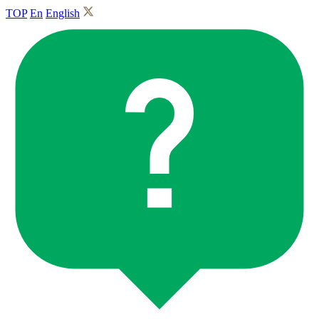
TOP
En
English