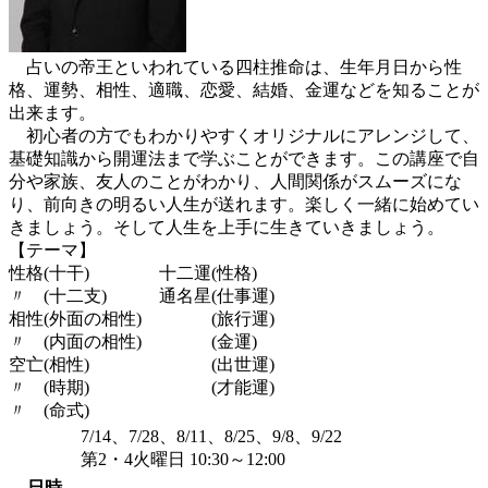
占いの帝王といわれている四柱推命は、生年月日から性
格、運勢、相性、適職、恋愛、結婚、金運などを知ることが
出来ます。
初心者の方でもわかりやすくオリジナルにアレンジして、
基礎知識から開運法まで学ぶことができます。この講座で自
分や家族、友人のことがわかり、人間関係がスムーズにな
り、前向きの明るい人生が送れます。楽しく一緒に始めてい
きましょう。そして人生を上手に生きていきましょう。
【テーマ】
性格(十干) 十二運(性格)
〃 (十二支) 通名星(仕事運)
相性(外面の相性) (旅行運)
〃 (内面の相性) (金運)
空亡(相性) (出世運)
〃 (時期) (才能運)
〃 (命式)
7/14、7/28、8/11、8/25、9/8、9/22
第2・4火曜日 10:30～12:00
日時