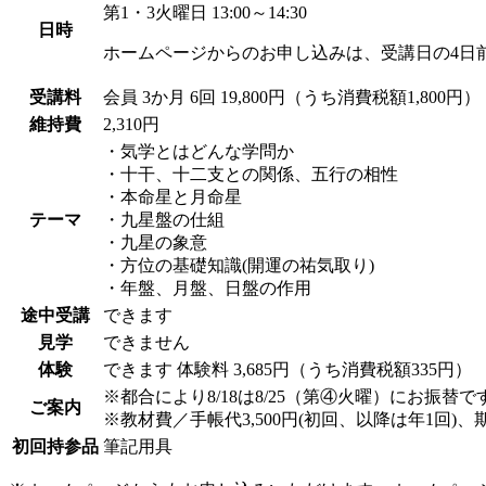
第1・3火曜日 13:00～14:30
日時
ホームページからのお申し込みは、受講日の4日
受講料
会員
3か月 6回 19,800円（うち消費税額1,800円）
維持費
2,310円
・気学とはどんな学問か
・十干、十二支との関係、五行の相性
・本命星と月命星
テーマ
・九星盤の仕組
・九星の象意
・方位の基礎知識(開運の祐気取り)
・年盤、月盤、日盤の作用
途中受講
できます
見学
できません
体験
できます
体験料
3,685円（うち消費税額335円）
※都合により8/18は8/25（第④火曜）にお振
ご案内
※教材費／手帳代3,500円(初回、以降は年1回)
初回持参品
筆記用具