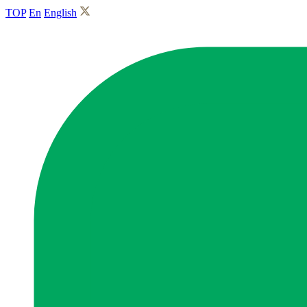
TOP
En
English