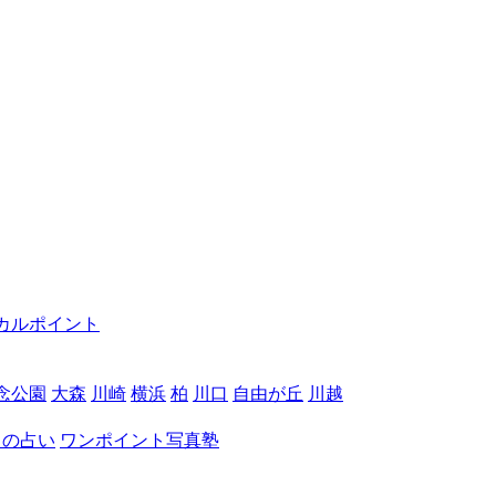
カルポイント
念公園
大森
川崎
横浜
柏
川口
自由が丘
川越
月の占い
ワンポイント写真塾