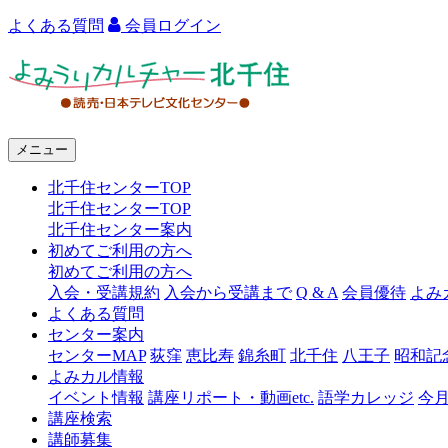
よくある質問
会員ログイン
よ
み
う
メニュー
り
北千住センターTOP
カ
北千住センターTOP
ル
北千住センター案内
初めてご利用の方へ
チ
初めてご利用の方へ
ャ
入会・受講規約
入会から受講まで
Q & A
会員優待
よみ
よくある質問
ー
センター案内
センターMAP
荻窪
恵比寿
錦糸町
北千住
八王子
昭和記
北
よみカル情報
千
イベント情報
講座リポート・動画etc.
語学カレッジ
今
講座検索
住
講師募集