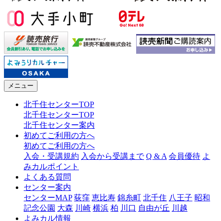
メニュー
北千住センターTOP
北千住センターTOP
北千住センター案内
初めてご利用の方へ
初めてご利用の方へ
入会・受講規約
入会から受講まで
Q & A
会員優待
よ
みカルポイント
よくある質問
センター案内
センターMAP
荻窪
恵比寿
錦糸町
北千住
八王子
昭和
記念公園
大森
川崎
横浜
柏
川口
自由が丘
川越
よみカル情報