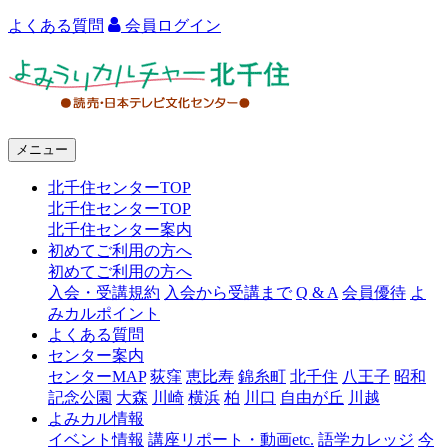
よくある質問
会員ログイン
よ
み
う
メニュー
り
北千住センターTOP
カ
北千住センターTOP
ル
北千住センター案内
初めてご利用の方へ
チ
初めてご利用の方へ
ャ
入会・受講規約
入会から受講まで
Q & A
会員優待
よ
みカルポイント
ー
よくある質問
センター案内
北
センターMAP
荻窪
恵比寿
錦糸町
北千住
八王子
昭和
千
記念公園
大森
川崎
横浜
柏
川口
自由が丘
川越
よみカル情報
住
イベント情報
講座リポート・動画etc.
語学カレッジ
今