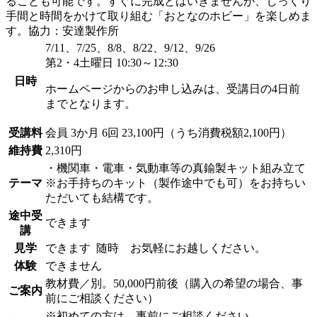
ることも可能です。すぐに完成とはいきませんが、じっくり
手間と時間をかけて取り組む「おとなのホビー」を楽しめま
す。協力：安達製作所
7/11、7/25、8/8、8/22、9/12、9/26
第2・4土曜日 10:30～12:30
日時
ホームページからのお申し込みは、受講日の4日前
までとなります。
受講料
会員
3か月 6回 23,100円（うち消費税額2,100円）
維持費
2,310円
・機関車・電車・気動車等の真鍮製キット組み立て
テーマ
※お手持ちのキット（製作途中でも可）をお持ちい
ただいても結構です。
途中受
できます
講
見学
できます
随時 お気軽にお越しください。
体験
できません
教材費／別。50,000円前後（購入の希望の場合、事
ご案内
前にご相談ください）
※初めての方は、事前にご相談ください。