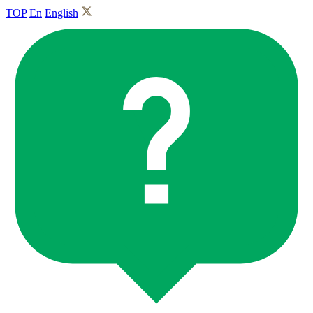
TOP
En
English