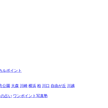
カルポイント
念公園
大森
川崎
横浜
柏
川口
自由が丘
川越
月の占い
ワンポイント写真塾