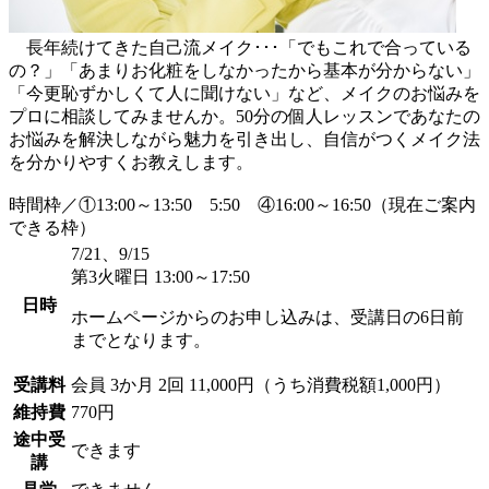
長年続けてきた自己流メイク･･･「でもこれで合っている
の？」「あまりお化粧をしなかったから基本が分からない」
「今更恥ずかしくて人に聞けない」など、メイクのお悩みを
プロに相談してみませんか。50分の個人レッスンであなたの
お悩みを解決しながら魅力を引き出し、自信がつくメイク法
を分かりやすくお教えします。
時間枠／①13:00～13:50 5:50 ④16:00～16:50（現在ご案内
できる枠）
7/21、9/15
第3火曜日 13:00～17:50
日時
ホームページからのお申し込みは、受講日の6日前
までとなります。
受講料
会員
3か月 2回 11,000円（うち消費税額1,000円）
維持費
770円
途中受
できます
講