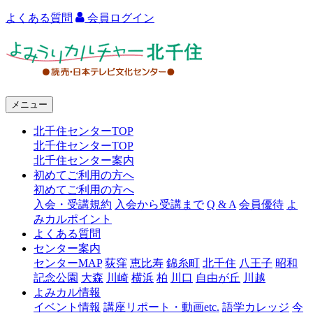
よくある質問
会員ログイン
よ
み
う
メニュー
り
北千住センターTOP
カ
北千住センターTOP
ル
北千住センター案内
初めてご利用の方へ
チ
初めてご利用の方へ
ャ
入会・受講規約
入会から受講まで
Q & A
会員優待
よ
みカルポイント
ー
よくある質問
センター案内
北
センターMAP
荻窪
恵比寿
錦糸町
北千住
八王子
昭和
千
記念公園
大森
川崎
横浜
柏
川口
自由が丘
川越
よみカル情報
住
イベント情報
講座リポート・動画etc.
語学カレッジ
今