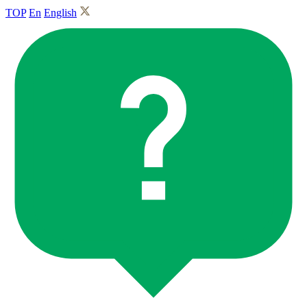
TOP
En
English