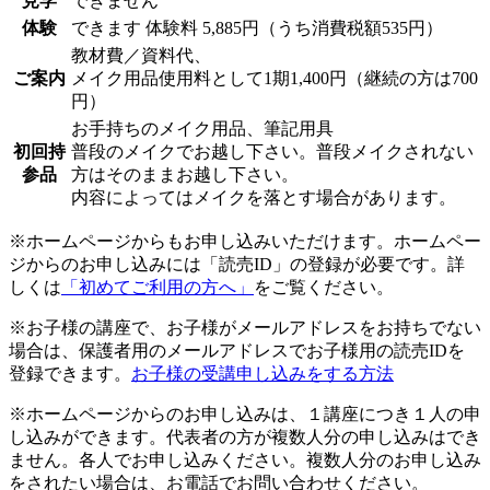
見学
できません
体験
できます
体験料
5,885円（うち消費税額535円）
教材費／資料代、
ご案内
メイク用品使用料として1期1,400円（継続の方は700
円）
お手持ちのメイク用品、筆記用具
初回持
普段のメイクでお越し下さい。普段メイクされない
参品
方はそのままお越し下さい。
内容によってはメイクを落とす場合があります。
※ホームページからもお申し込みいただけます。ホームペー
ジからのお申し込みには「読売ID」の登録が必要です。詳
しくは
「初めてご利用の方へ」
をご覧ください。
※お子様の講座で、お子様がメールアドレスをお持ちでない
場合は、保護者用のメールアドレスでお子様用の読売IDを
登録できます。
お子様の受講申し込みをする方法
※ホームページからのお申し込みは、１講座につき１人の申
し込みができます。代表者の方が複数人分の申し込みはでき
ません。各人でお申し込みください。複数人分のお申し込み
をされたい場合は、お電話でお問い合わせください。