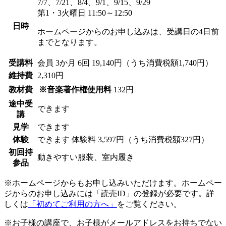
7/7、7/21、8/4、9/1、9/15、9/29
第1・3火曜日 11:50～12:50
日時
ホームページからのお申し込みは、受講日の4日前
までとなります。
受講料
会員
3か月 6回 19,140円（うち消費税額1,740円）
維持費
2,310円
教材費
※音楽著作権使用料
132円
途中受
できます
講
見学
できます
体験
できます
体験料
3,597円（うち消費税額327円）
初回持
動きやすい服装、室内履き
参品
※ホームページからもお申し込みいただけます。ホームペー
ジからのお申し込みには「読売ID」の登録が必要です。詳
しくは
「初めてご利用の方へ」
をご覧ください。
※お子様の講座で、お子様がメールアドレスをお持ちでない