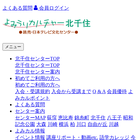
よくある質問
会員ログイン
よ
み
う
メニュー
り
北千住センターTOP
カ
北千住センターTOP
ル
北千住センター案内
初めてご利用の方へ
チ
初めてご利用の方へ
ャ
入会・受講規約
入会から受講まで
Q & A
会員優待
よ
みカルポイント
ー
よくある質問
センター案内
北
センターMAP
荻窪
恵比寿
錦糸町
北千住
八王子
昭和
千
記念公園
大森
川崎
横浜
柏
川口
自由が丘
川越
よみカル情報
住
イベント情報
講座リポート・動画etc.
語学カレッジ
今