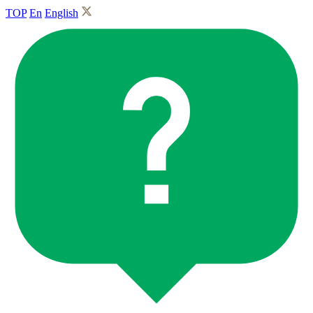
TOP
En
English