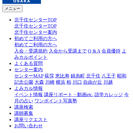
メニュー
北千住センターTOP
北千住センターTOP
北千住センター案内
初めてご利用の方へ
初めてご利用の方へ
入会・受講規約
入会から受講まで
Q & A
会員優待
よ
みカルポイント
よくある質問
センター案内
センターMAP
荻窪
恵比寿
錦糸町
北千住
八王子
昭和
記念公園
大森
川崎
横浜
柏
川口
自由が丘
川越
よみカル情報
イベント情報
講座リポート・動画etc.
語学カレッジ
今
月の占い
ワンポイント写真塾
講座検索
講師募集
講座リクエスト
お問い合わせ