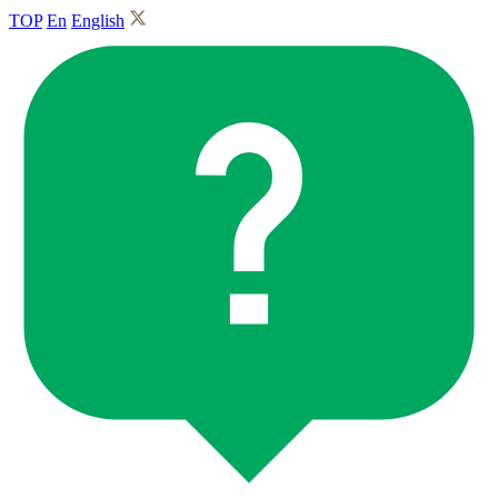
TOP
En
English