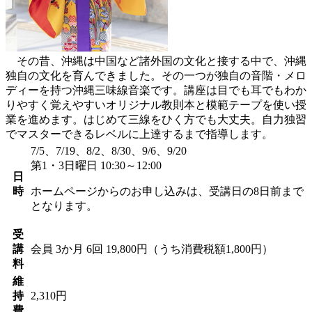
その昔、沖縄は中国など諸外国の文化と接する中で、沖縄
独自の文化を育んできました。その一つが独自の音階・メロ
ディーを持つ沖縄三味線音楽です。講座は目でも耳でもわか
りやすく覚えやすいオリジナル教則本と模範テープを使い授
業を進めます。はじめて三線をひく方でも大丈夫。自力独習
でマスターできるレベルに上達するまで指導します。
7/5、7/19、8/2、8/30、9/6、9/20
第1・3日曜日 10:30～12:00
日
時
ホームページからのお申し込みは、受講日の8日前まで
となります。
受
講
会員
3か月 6回 19,800円（うち消費税額1,800円）
料
維
持
2,310円
費