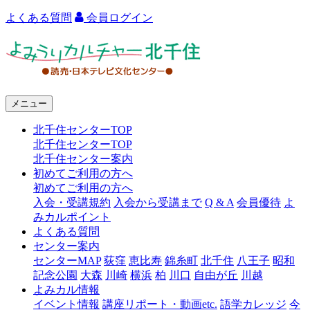
よくある質問
会員ログイン
よ
み
う
メニュー
り
北千住センターTOP
カ
北千住センターTOP
ル
北千住センター案内
初めてご利用の方へ
チ
初めてご利用の方へ
ャ
入会・受講規約
入会から受講まで
Q & A
会員優待
よ
みカルポイント
ー
よくある質問
センター案内
北
センターMAP
荻窪
恵比寿
錦糸町
北千住
八王子
昭和
千
記念公園
大森
川崎
横浜
柏
川口
自由が丘
川越
よみカル情報
住
イベント情報
講座リポート・動画etc.
語学カレッジ
今