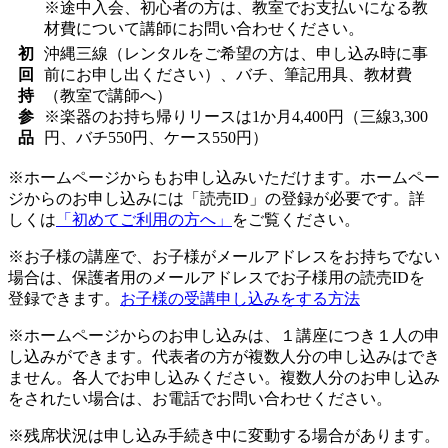
※途中入会、初心者の方は、教室でお支払いになる教
材費について講師にお問い合わせください。
初
沖縄三線（レンタルをご希望の方は、申し込み時に事
回
前にお申し出ください）、バチ、筆記用具、教材費
持
（教室で講師へ）
参
※楽器のお持ち帰りリースは1か月4,400円（三線3,300
品
円、バチ550円、ケース550円）
※ホームページからもお申し込みいただけます。ホームペー
ジからのお申し込みには「読売ID」の登録が必要です。詳
しくは
「初めてご利用の方へ」
をご覧ください。
※お子様の講座で、お子様がメールアドレスをお持ちでない
場合は、保護者用のメールアドレスでお子様用の読売IDを
登録できます。
お子様の受講申し込みをする方法
※ホームページからのお申し込みは、１講座につき１人の申
し込みができます。代表者の方が複数人分の申し込みはでき
ません。各人でお申し込みください。複数人分のお申し込み
をされたい場合は、お電話でお問い合わせください。
※残席状況は申し込み手続き中に変動する場合があります。