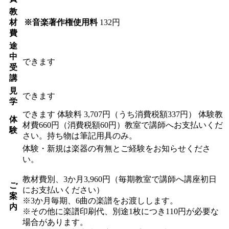
教
材
※音楽著作権使用料
132円
費
途
中
できます
受
講
見
できます
学
できます
体験料
3,707円（うち消費税額337円）
体験教
体
材費660円（消費税額60円）教室で講師へお支払いくだ
験
さい。持ち物は筆記用具のみ。
体験・新規は楽器の有無とご経験をお知らせくださ
い。
教材費別、3か月3,960円（毎期教室で講師へ講座初日
ご
にお支払いください）
案
※3か月毎期、6曲の楽譜をお渡しします。
内
※その他に楽譜印刷代、別途1枚につき110円が必要な
場合があります。