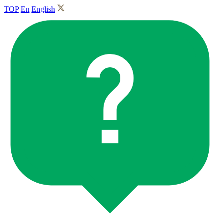
TOP
En
English