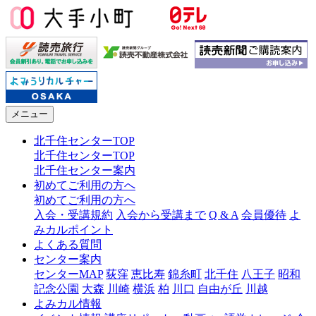
メニュー
北千住センターTOP
北千住センターTOP
北千住センター案内
初めてご利用の方へ
初めてご利用の方へ
入会・受講規約
入会から受講まで
Q & A
会員優待
よ
みカルポイント
よくある質問
センター案内
センターMAP
荻窪
恵比寿
錦糸町
北千住
八王子
昭和
記念公園
大森
川崎
横浜
柏
川口
自由が丘
川越
よみカル情報