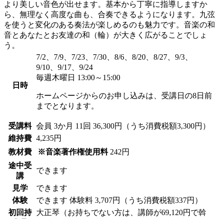
より美しい音色が出せます。基本から丁寧に指導しますか
ら、無理なく高度な曲も、合奏できるようになります。九弦
を使うと変化のある奏法が楽しめるのも魅力です。音楽の和
音とあなたとお友達の和（輪）が大きく広がることでしょ
う。
7/2、7/9、7/23、7/30、8/6、8/20、8/27、9/3、
9/10、9/17、9/24
毎週木曜日 13:00～15:00
日時
ホームページからのお申し込みは、受講日の8日前
までとなります。
受講料
会員
3か月 11回 36,300円（うち消費税額3,300円）
維持費
4,235円
教材費
※音楽著作権使用料
242円
途中受
できます
講
見学
できます
体験
できます
体験料
3,707円（うち消費税額337円）
初回持
大正琴（お持ちでない方は、講師が69,120円で斡