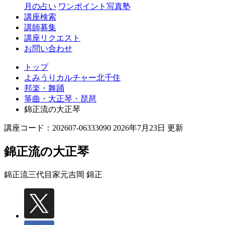
月の占い
ワンポイント写真塾
講座検索
講師募集
講座リクエスト
お問い合わせ
トップ
よみうりカルチャー北千住
邦楽・舞踊
箏曲・大正琴・琵琶
錦正流の大正琴
講座コード：202607-06333090 2026年7月23日 更新
錦正流の大正琴
錦正流三代目家元
吉岡 錦正