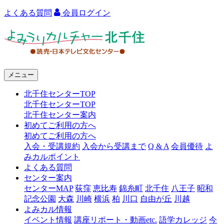
よくある質問
会員ログイン
よ
み
う
メニュー
り
北千住センターTOP
カ
北千住センターTOP
ル
北千住センター案内
初めてご利用の方へ
チ
初めてご利用の方へ
ャ
入会・受講規約
入会から受講まで
Q & A
会員優待
よ
みカルポイント
ー
よくある質問
センター案内
北
センターMAP
荻窪
恵比寿
錦糸町
北千住
八王子
昭和
千
記念公園
大森
川崎
横浜
柏
川口
自由が丘
川越
よみカル情報
住
イベント情報
講座リポート・動画etc.
語学カレッジ
今