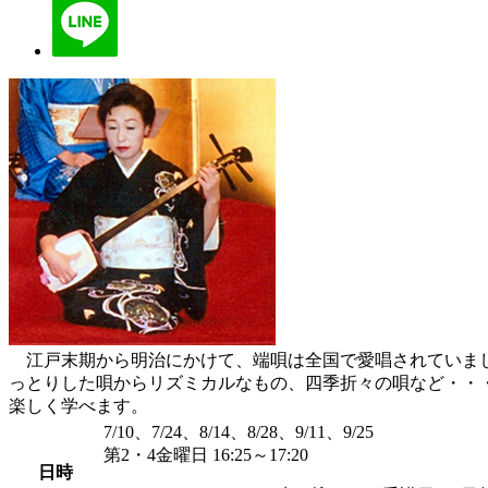
江戸末期から明治にかけて、端唄は全国で愛唱されていまし
っとりした唄からリズミカルなもの、四季折々の唄など・・
楽しく学べます。
7/10、7/24、8/14、8/28、9/11、9/25
第2・4金曜日 16:25～17:20
日時