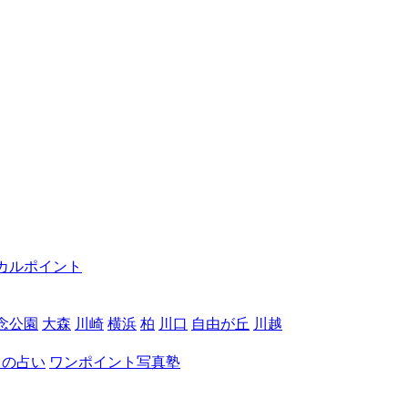
カルポイント
念公園
大森
川崎
横浜
柏
川口
自由が丘
川越
月の占い
ワンポイント写真塾