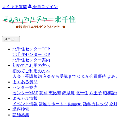
よくある質問
会員ログイン
よ
み
う
メニュー
り
北千住センターTOP
カ
北千住センターTOP
ル
北千住センター案内
初めてご利用の方へ
チ
初めてご利用の方へ
ャ
入会・受講規約
入会から受講まで
Q & A
会員優待
よみ
よくある質問
ー
センター案内
センターMAP
荻窪
恵比寿
錦糸町
北千住
八王子
昭和記
北
よみカル情報
千
イベント情報
講座リポート・動画etc.
語学カレッジ
今
講座検索
住
講師募集