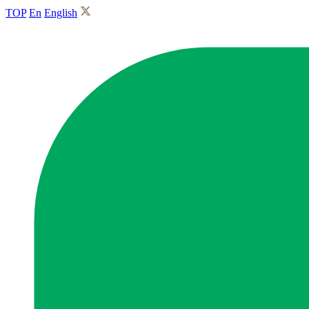
TOP
En
English