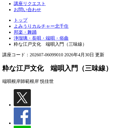
講座リクエスト
お問い合わせ
トップ
よみうりカルチャー北千住
邦楽・舞踊
浄瑠璃・長唄・端唄・俗曲
粋な江戸文化 端唄入門（三味線）
講座コード：202607-06099010 2026年4月30日 更新
粋な江戸文化 端唄入門（三味線）
端唄根岸師範
根岸 悦佳世