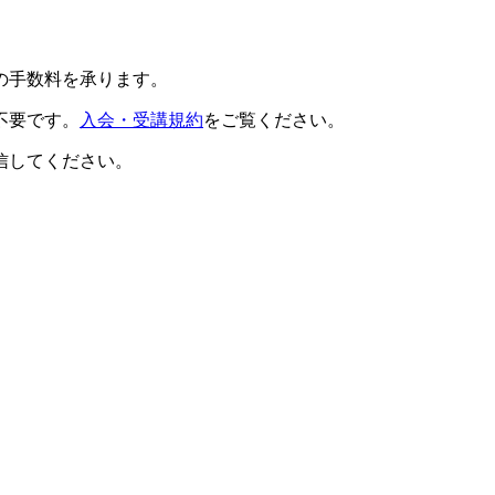
の手数料を承ります。
不要です。
入会・受講規約
をご覧ください。
信してください。