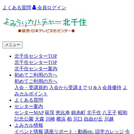
よくある質問
会員ログイン
よ
み
う
メニュー
り
北千住センターTOP
カ
北千住センターTOP
ル
北千住センター案内
初めてご利用の方へ
チ
初めてご利用の方へ
ャ
入会・受講規約
入会から受講まで
Q & A
会員優待
よ
みカルポイント
ー
よくある質問
センター案内
北
センターMAP
荻窪
恵比寿
錦糸町
北千住
八王子
昭和
千
記念公園
大森
川崎
横浜
柏
川口
自由が丘
川越
よみカル情報
住
イベント情報
講座リポート・動画etc.
語学カレッジ
今