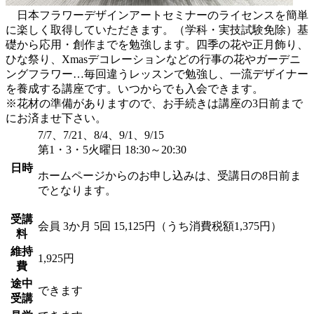
日本フラワーデザインアートセミナーのライセンスを簡単
に楽しく取得していただきます。（学科・実技試験免除）基
礎から応用・創作までを勉強します。四季の花や正月飾り、
ひな祭り、Xmasデコレーションなどの行事の花やガーデニ
ングフラワー…毎回違うレッスンで勉強し、一流デザイナー
を養成する講座です。いつからでも入会できます。
※花材の準備がありますので、お手続きは講座の3日前まで
にお済ませ下さい。
7/7、7/21、8/4、9/1、9/15
第1・3・5火曜日 18:30～20:30
日時
ホームページからのお申し込みは、受講日の8日前ま
でとなります。
受講
会員
3か月 5回 15,125円（うち消費税額1,375円）
料
維持
1,925円
費
途中
できます
受講