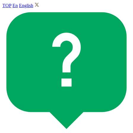
TOP
En
English