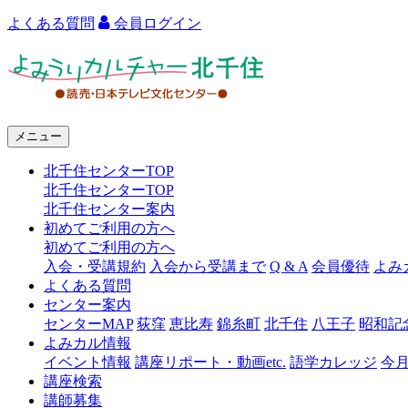
よくある質問
会員ログイン
よ
み
う
メニュー
り
北千住センターTOP
カ
北千住センターTOP
ル
北千住センター案内
初めてご利用の方へ
チ
初めてご利用の方へ
ャ
入会・受講規約
入会から受講まで
Q & A
会員優待
よみ
よくある質問
ー
センター案内
センターMAP
荻窪
恵比寿
錦糸町
北千住
八王子
昭和記
北
よみカル情報
千
イベント情報
講座リポート・動画etc.
語学カレッジ
今
講座検索
住
講師募集