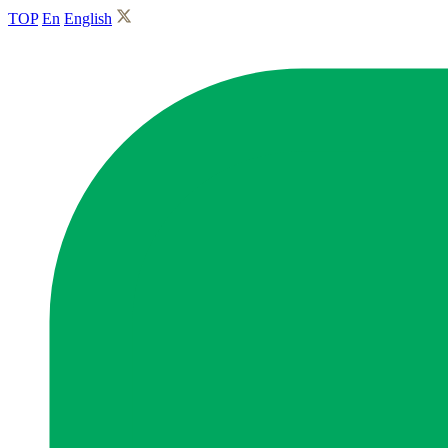
TOP
En
English