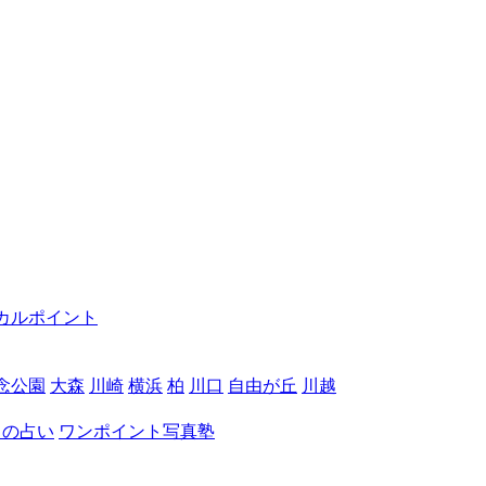
カルポイント
念公園
大森
川崎
横浜
柏
川口
自由が丘
川越
月の占い
ワンポイント写真塾