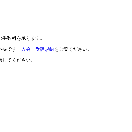
の手数料を承ります。
不要です。
入会・受講規約
をご覧ください。
信してください。