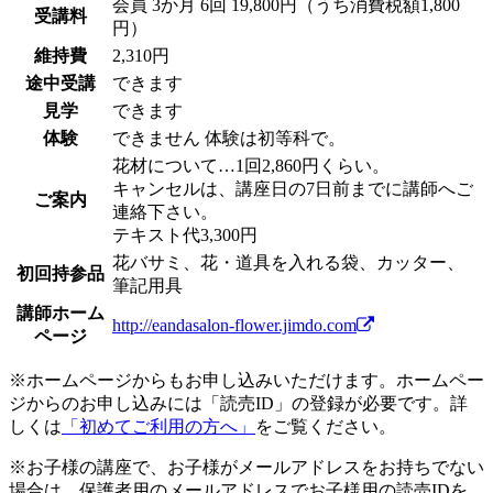
会員
3か月 6回 19,800円（うち消費税額1,800
受講料
円）
維持費
2,310円
途中受講
できます
見学
できます
体験
できません
体験は初等科で。
花材について…1回2,860円くらい。
キャンセルは、講座日の7日前までに講師へご
ご案内
連絡下さい。
テキスト代3,300円
花バサミ、花・道具を入れる袋、カッター、
初回持参品
筆記用具
講師ホーム
http://eandasalon-flower.jimdo.com
ページ
※ホームページからもお申し込みいただけます。ホームペー
ジからのお申し込みには「読売ID」の登録が必要です。詳
しくは
「初めてご利用の方へ」
をご覧ください。
※お子様の講座で、お子様がメールアドレスをお持ちでない
場合は、保護者用のメールアドレスでお子様用の読売IDを