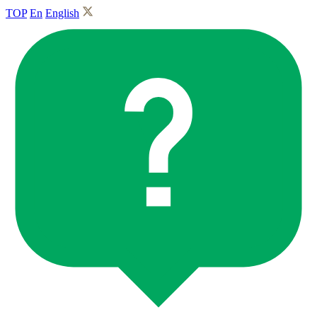
TOP
En
English