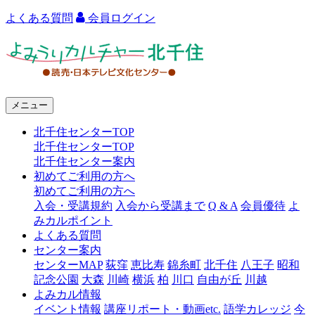
よくある質問
会員ログイン
よ
み
う
メニュー
り
北千住センターTOP
カ
北千住センターTOP
ル
北千住センター案内
初めてご利用の方へ
チ
初めてご利用の方へ
ャ
入会・受講規約
入会から受講まで
Q & A
会員優待
よ
みカルポイント
ー
よくある質問
センター案内
北
センターMAP
荻窪
恵比寿
錦糸町
北千住
八王子
昭和
千
記念公園
大森
川崎
横浜
柏
川口
自由が丘
川越
よみカル情報
住
イベント情報
講座リポート・動画etc.
語学カレッジ
今