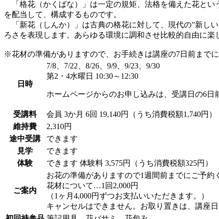
「格花（かくばな）」は一定の規矩、法格を備えた花という
を配当して、構成するものです。
「新花（しんか）」は古典の格花に対して、現代の”新しい
ろさを表現します。あらゆる環境に調和させ比較的自由に楽
※花材の準備がありますので、お手続きは講座の7日前まで
7/8、7/22、8/26、9/9、9/23、9/30
第2・4水曜日 10:30～12:30
日時
ホームページからのお申し込みは、受講日の6日
受講料
会員
3か月 6回 19,140円（うち消費税額1,740円）
維持費
2,310円
途中受講
できます
見学
できます
体験
できます
体験料
3,575円（うち消費税額325円）
お花の準備がありますので1週間前までにご予約
花材について…1回2,000円
ご案内
（1ヶ月4,000円ずつお支払いいただきます。）
キャンセルはできません。お取り置きは、講座日
初回持参品
筆記用具、花バサミ、花包み