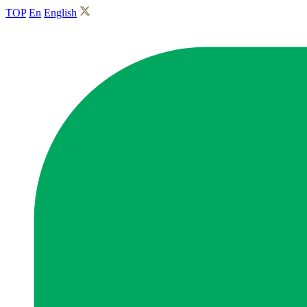
TOP
En
English