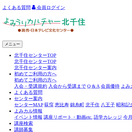
よくある質問
会員ログイン
よ
み
う
メニュー
り
北千住センターTOP
カ
北千住センターTOP
ル
北千住センター案内
初めてご利用の方へ
チ
初めてご利用の方へ
ャ
入会・受講規約
入会から受講まで
Q & A
会員優待
よみ
よくある質問
ー
センター案内
センターMAP
荻窪
恵比寿
錦糸町
北千住
八王子
昭和記
北
よみカル情報
千
イベント情報
講座リポート・動画etc.
語学カレッジ
今
講座検索
住
講師募集