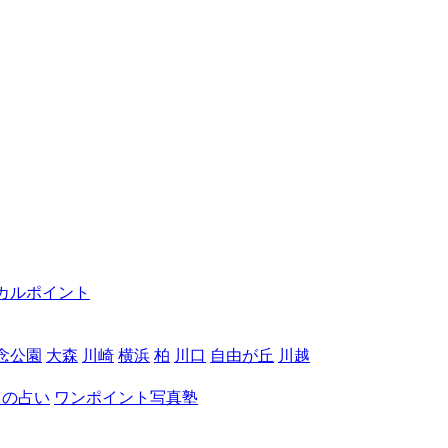
カルポイント
念公園
大森
川崎
横浜
柏
川口
自由が丘
川越
月の占い
ワンポイント写真塾