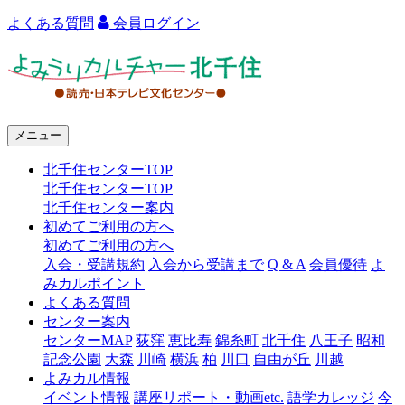
よくある質問
会員ログイン
よ
み
う
メニュー
り
北千住センターTOP
カ
北千住センターTOP
ル
北千住センター案内
初めてご利用の方へ
チ
初めてご利用の方へ
ャ
入会・受講規約
入会から受講まで
Q & A
会員優待
よ
みカルポイント
ー
よくある質問
センター案内
北
センターMAP
荻窪
恵比寿
錦糸町
北千住
八王子
昭和
千
記念公園
大森
川崎
横浜
柏
川口
自由が丘
川越
よみカル情報
住
イベント情報
講座リポート・動画etc.
語学カレッジ
今