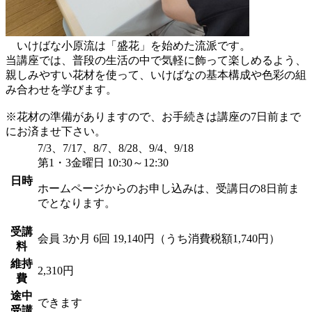
いけばな小原流は「盛花」を始めた流派です。
当講座では、普段の生活の中で気軽に飾って楽しめるよう、
親しみやすい花材を使って、いけばなの基本構成や色彩の組
み合わせを学びます。
※花材の準備がありますので、お手続きは講座の7日前まで
にお済ませ下さい。
7/3、7/17、8/7、8/28、9/4、9/18
第1・3金曜日 10:30～12:30
日時
ホームページからのお申し込みは、受講日の8日前ま
でとなります。
受講
会員
3か月 6回 19,140円（うち消費税額1,740円）
料
維持
2,310円
費
途中
できます
受講