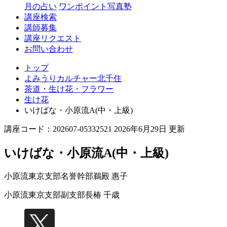
月の占い
ワンポイント写真塾
講座検索
講師募集
講座リクエスト
お問い合わせ
トップ
よみうりカルチャー北千住
茶道・生け花・フラワー
生け花
いけばな・小原流A(中・上級)
講座コード：202607-05332521 2026年6月29日 更新
いけばな・小原流A(中・上級)
小原流東京支部名誉幹部
鵜殿 惠子
小原流東京支部副支部長
椿 千歳