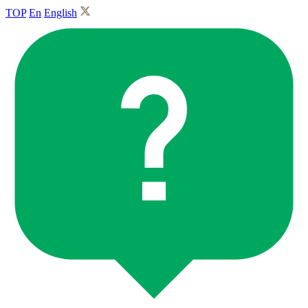
TOP
En
English