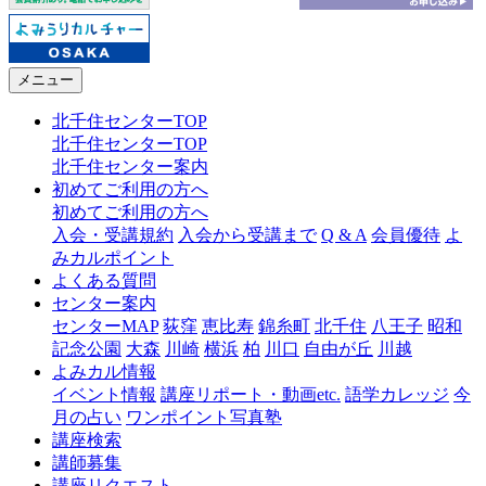
メニュー
北千住センターTOP
北千住センターTOP
北千住センター案内
初めてご利用の方へ
初めてご利用の方へ
入会・受講規約
入会から受講まで
Q & A
会員優待
よ
みカルポイント
よくある質問
センター案内
センターMAP
荻窪
恵比寿
錦糸町
北千住
八王子
昭和
記念公園
大森
川崎
横浜
柏
川口
自由が丘
川越
よみカル情報
イベント情報
講座リポート・動画etc.
語学カレッジ
今
月の占い
ワンポイント写真塾
講座検索
講師募集
講座リクエスト