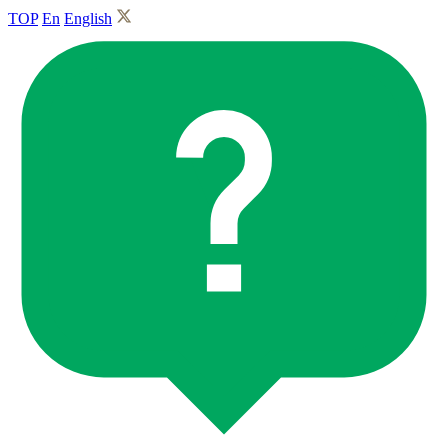
TOP
En
English