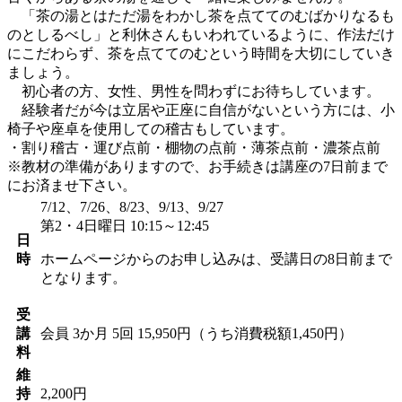
「茶の湯とはただ湯をわかし茶を点ててのむばかりなるも
のとしるべし」と利休さんもいわれているように、作法だけ
にこだわらず、茶を点ててのむという時間を大切にしていき
ましょう。
初心者の方、女性、男性を問わずにお待ちしています。
経験者だが今は立居や正座に自信がないという方には、小
椅子や座卓を使用しての稽古もしています。
・割り稽古・運び点前・棚物の点前・薄茶点前・濃茶点前
※教材の準備がありますので、お手続きは講座の7日前まで
にお済ませ下さい。
7/12、7/26、8/23、9/13、9/27
第2・4日曜日 10:15～12:45
日
時
ホームページからのお申し込みは、受講日の8日前まで
となります。
受
講
会員
3か月 5回 15,950円（うち消費税額1,450円）
料
維
持
2,200円