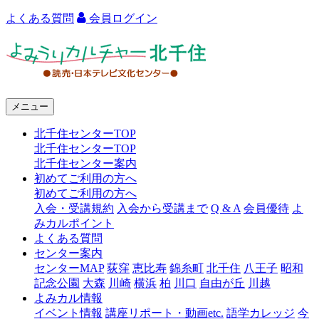
よくある質問
会員ログイン
よ
み
う
メニュー
り
北千住センターTOP
カ
北千住センターTOP
ル
北千住センター案内
初めてご利用の方へ
チ
初めてご利用の方へ
ャ
入会・受講規約
入会から受講まで
Q & A
会員優待
よ
みカルポイント
ー
よくある質問
センター案内
北
センターMAP
荻窪
恵比寿
錦糸町
北千住
八王子
昭和
千
記念公園
大森
川崎
横浜
柏
川口
自由が丘
川越
よみカル情報
住
イベント情報
講座リポート・動画etc.
語学カレッジ
今