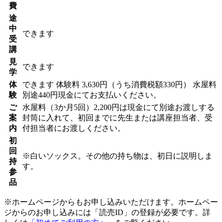
費
途
中
できます
受
講
見
できます
学
体
できます
体験料
3,630円（うち消費税額330円）
水屋料
験
別途440円現金にてお支払いください。
ご
水屋料（3か月5回）2,200円は現金にて別途お渡しする
案
封筒に入れて、初回までに先生または講座担当者、受
内
付担当者にお渡しください。
初
回
※白いソックス。その他の持ち物は、初日に説明しま
持
す。
参
品
※ホームページからもお申し込みいただけます。ホームペー
ジからのお申し込みには「読売ID」の登録が必要です。詳