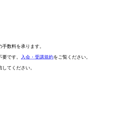
の手数料を承ります。
不要です。
入会・受講規約
をご覧ください。
信してください。