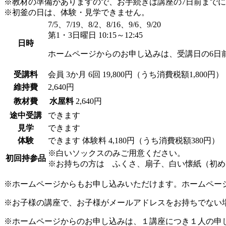
※教材の準備がありますので、お手続きは講座の7日前まで
※初釜の日は、体験・見学できません。
7/5、7/19、8/2、8/16、9/6、9/20
第1・3日曜日 10:15～12:45
日時
ホームページからのお申し込みは、受講日の6日
受講料
会員
3か月 6回 19,800円（うち消費税額1,800円）
維持費
2,640円
教材費
水屋料
2,640円
途中受講
できます
見学
できます
体験
できます
体験料
4,180円（うち消費税額380円）
※白いソックスのみご用意ください。
初回持参品
※お持ちの方は ふくさ、扇子、白い懐紙（初め
※ホームページからもお申し込みいただけます。ホームペー
※お子様の講座で、お子様がメールアドレスをお持ちでない
※ホームページからのお申し込みは、１講座につき１人の申