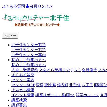
よくある質問
会員ログイン
よ
み
う
メニュー
り
北千住センターTOP
カ
北千住センターTOP
ル
北千住センター案内
初めてご利用の方へ
チ
初めてご利用の方へ
ャ
入会・受講規約
入会から受講まで
Q & A
会員優待
よみ
よくある質問
ー
センター案内
センターMAP
荻窪
恵比寿
錦糸町
北千住
八王子
昭和記
北
よみカル情報
千
イベント情報
講座リポート・動画etc.
語学カレッジ
今
講座検索
住
講師募集