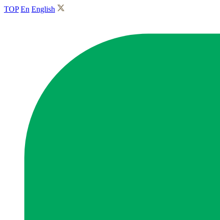
TOP
En
English