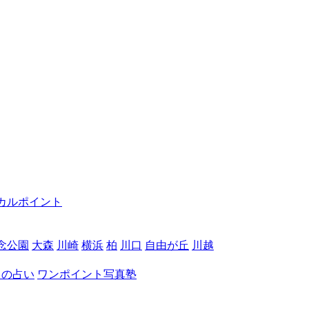
カルポイント
念公園
大森
川崎
横浜
柏
川口
自由が丘
川越
月の占い
ワンポイント写真塾