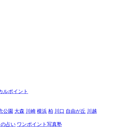
カルポイント
念公園
大森
川崎
横浜
柏
川口
自由が丘
川越
月の占い
ワンポイント写真塾