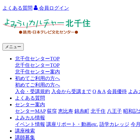
よくある質問
会員ログイン
よ
み
う
メニュー
り
北千住センターTOP
カ
北千住センターTOP
ル
北千住センター案内
初めてご利用の方へ
チ
初めてご利用の方へ
ャ
入会・受講規約
入会から受講まで
Q & A
会員優待
よみ
よくある質問
ー
センター案内
センターMAP
荻窪
恵比寿
錦糸町
北千住
八王子
昭和記
北
よみカル情報
千
イベント情報
講座リポート・動画etc.
語学カレッジ
今
講座検索
住
講師募集