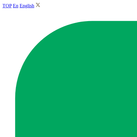
TOP
En
English