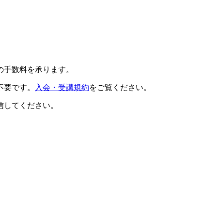
の手数料を承ります。
不要です。
入会・受講規約
をご覧ください。
信してください。