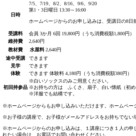
7/5、7/19、8/2、8/16、9/6、9/20
第1・3日曜日 13:30～16:00
日時
ホームページからのお申し込みは、受講日の8日
受講料
会員
3か月 6回 19,800円（うち消費税額1,800円）
維持費
2,640円
教材費
水屋料
2,640円
途中受講
できます
見学
できます
体験
できます
体験料
4,180円（うち消費税額380円）
※白いソックスのみご用意ください。
初回持参品
※お持ちの方は ふくさ、扇子、白い懐紙（初め
※洋服でも結構です。
※ホームページからもお申し込みいただけます。ホームペー
※お子様の講座で、お子様がメールアドレスをお持ちでない
※ホームページからのお申し込みは、１講座につき１人の申
れたい場合は、お電話でお問い合わせください。