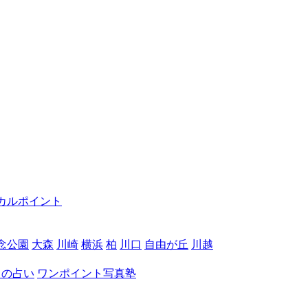
カルポイント
念公園
大森
川崎
横浜
柏
川口
自由が丘
川越
月の占い
ワンポイント写真塾