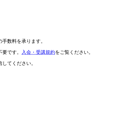
の手数料を承ります。
不要です。
入会・受講規約
をご覧ください。
信してください。