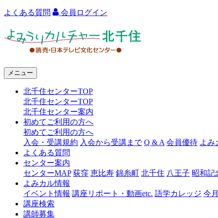
よくある質問
会員ログイン
よ
み
う
メニュー
り
北千住センターTOP
カ
北千住センターTOP
ル
北千住センター案内
初めてご利用の方へ
チ
初めてご利用の方へ
ャ
入会・受講規約
入会から受講まで
Q & A
会員優待
よみ
よくある質問
ー
センター案内
センターMAP
荻窪
恵比寿
錦糸町
北千住
八王子
昭和記
北
よみカル情報
千
イベント情報
講座リポート・動画etc.
語学カレッジ
今
講座検索
住
講師募集