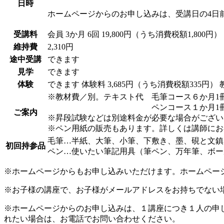
日時
ホームページからのお申し込みは、受講日の4日
受講料
会員
3か月 6回 19,800円（うち消費税額1,800円）
維持費
2,310円
途中受講
できます
見学
できます
体験
できます
体験料
3,685円（うち消費税額335円）
※教材費／別。テキスト代 毛筆コース６か月1冊2
ペンコース１か月1冊40
ご案内
※昇段試験などは別途料金が必要な場合がござい
※ペン用紙の販売もあります。詳しくは講師にお
毛筆…半紙、大筆、小筆、下敷き、墨、硯と文鎮
初回持参品
ペン…使いたい筆記用具（筆ペン、万年筆、ボー
※ホームページからもお申し込みいただけます。ホームペー
※お子様の講座で、お子様がメールアドレスをお持ちでない
※ホームページからのお申し込みは、１講座につき１人の申
れたい場合は、お電話でお問い合わせください。