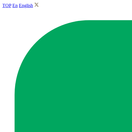
TOP
En
English