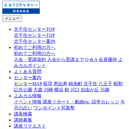
メニュー
北千住センターTOP
北千住センターTOP
北千住センター案内
初めてご利用の方へ
初めてご利用の方へ
入会・受講規約
入会から受講まで
Q & A
会員優待
よ
みカルポイント
よくある質問
センター案内
センターMAP
荻窪
恵比寿
錦糸町
北千住
八王子
昭和
記念公園
大森
川崎
横浜
柏
川口
自由が丘
川越
よみカル情報
イベント情報
講座リポート・動画etc.
語学カレッジ
今
月の占い
ワンポイント写真塾
講座検索
講師募集
講座リクエスト