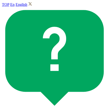
TOP
En
English