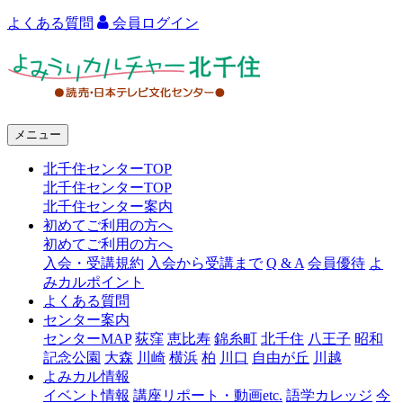
よくある質問
会員ログイン
よ
み
う
メニュー
り
北千住センターTOP
カ
北千住センターTOP
ル
北千住センター案内
初めてご利用の方へ
チ
初めてご利用の方へ
ャ
入会・受講規約
入会から受講まで
Q & A
会員優待
よ
みカルポイント
ー
よくある質問
センター案内
北
センターMAP
荻窪
恵比寿
錦糸町
北千住
八王子
昭和
千
記念公園
大森
川崎
横浜
柏
川口
自由が丘
川越
よみカル情報
住
イベント情報
講座リポート・動画etc.
語学カレッジ
今