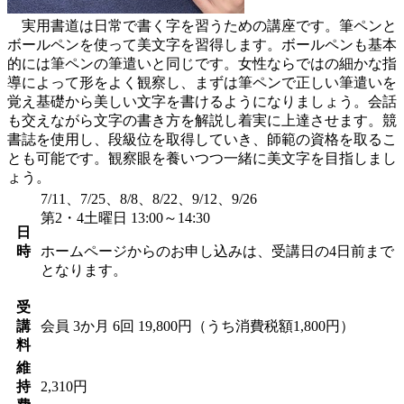
実用書道は日常で書く字を習うための講座です。筆ペンと
ボールペンを使って美文字を習得します。ボールペンも基本
的には筆ペンの筆遣いと同じです。女性ならではの細かな指
導によって形をよく観察し、まずは筆ペンで正しい筆遣いを
覚え基礎から美しい文字を書けるようになりましょう。会話
も交えながら文字の書き方を解説し着実に上達させます。競
書誌を使用し、段級位を取得していき、師範の資格を取るこ
とも可能です。観察眼を養いつつ一緒に美文字を目指しまし
ょう。
7/11、7/25、8/8、8/22、9/12、9/26
第2・4土曜日 13:00～14:30
日
時
ホームページからのお申し込みは、受講日の4日前まで
となります。
受
講
会員
3か月 6回 19,800円（うち消費税額1,800円）
料
維
持
2,310円