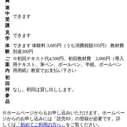
費
途
中
できます
受
講
見
できます
学
体
できます
体験料
3,685円（うち消費税額335円）
教材費
験
別途200円
ご
※初回テキスト代4,500円、初回教材費 2,000円（導入
案
用テキスト、筆ペン、ボールペン、半紙、ボールペン
内
用用紙）教室でお支払い下さい
初
回
持
なし。初回は貸し出しします。
参
品
※ホームページからもお申し込みいただけます。ホームペー
ジからのお申し込みには「読売ID」の登録が必要です。詳
しくは
「初めてご利用の方へ」
をご覧ください。