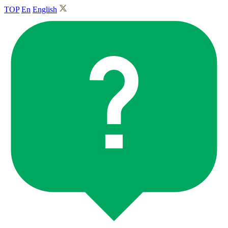
TOP
En
English