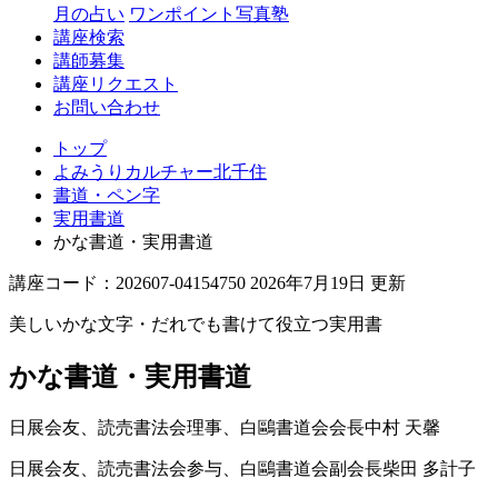
月の占い
ワンポイント写真塾
講座検索
講師募集
講座リクエスト
お問い合わせ
トップ
よみうりカルチャー北千住
書道・ペン字
実用書道
かな書道・実用書道
講座コード：202607-04154750 2026年7月19日 更新
美しいかな文字・だれでも書けて役立つ実用書
かな書道・実用書道
日展会友、読売書法会理事、白鷗書道会会長
中村 天馨
日展会友、読売書法会参与、白鷗書道会副会長
柴田 多計子