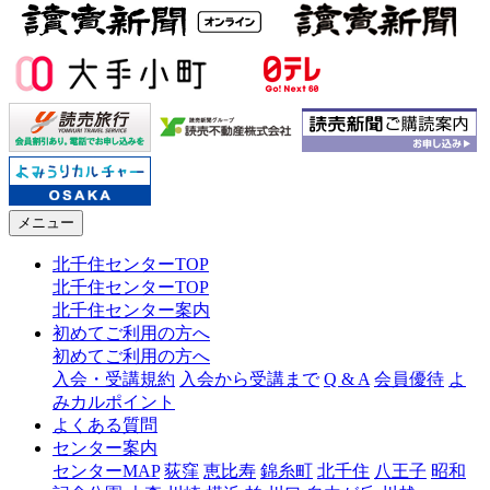
メニュー
北千住センターTOP
北千住センターTOP
北千住センター案内
初めてご利用の方へ
初めてご利用の方へ
入会・受講規約
入会から受講まで
Q & A
会員優待
よ
みカルポイント
よくある質問
センター案内
センターMAP
荻窪
恵比寿
錦糸町
北千住
八王子
昭和