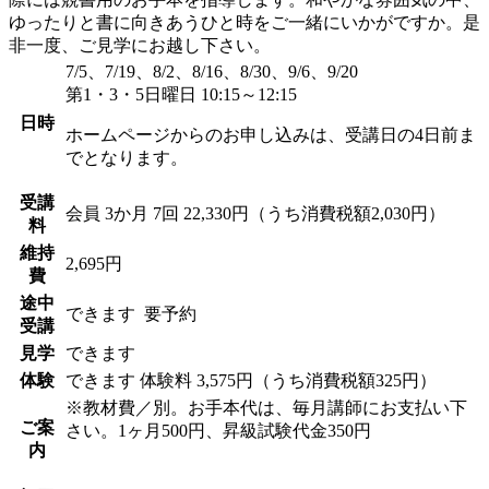
ゆったりと書に向きあうひと時をご一緒にいかがですか。是
非一度、ご見学にお越し下さい。
7/5、7/19、8/2、8/16、8/30、9/6、9/20
第1・3・5日曜日 10:15～12:15
日時
ホームページからのお申し込みは、受講日の4日前ま
でとなります。
受講
会員
3か月 7回 22,330円（うち消費税額2,030円）
料
維持
2,695円
費
途中
できます
要予約
受講
見学
できます
体験
できます
体験料
3,575円（うち消費税額325円）
※教材費／別。お手本代は、毎月講師にお支払い下
ご案
さい。1ヶ月500円、昇級試験代金350円
内