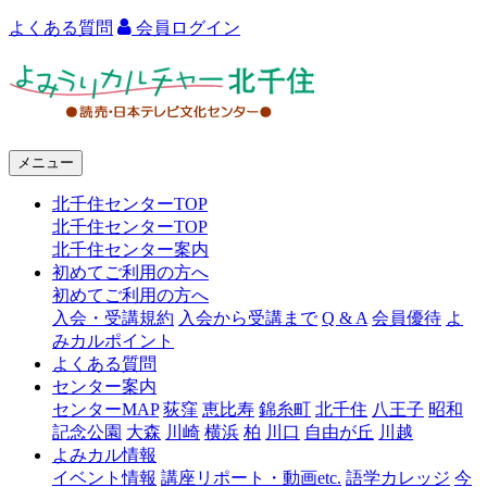
よくある質問
会員ログイン
よ
み
う
メニュー
り
北千住センターTOP
カ
北千住センターTOP
ル
北千住センター案内
初めてご利用の方へ
チ
初めてご利用の方へ
ャ
入会・受講規約
入会から受講まで
Q & A
会員優待
よ
みカルポイント
ー
よくある質問
センター案内
北
センターMAP
荻窪
恵比寿
錦糸町
北千住
八王子
昭和
千
記念公園
大森
川崎
横浜
柏
川口
自由が丘
川越
よみカル情報
住
イベント情報
講座リポート・動画etc.
語学カレッジ
今