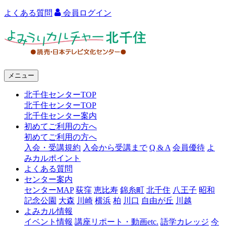
よくある質問
会員ログイン
よ
み
う
メニュー
り
北千住センターTOP
カ
北千住センターTOP
ル
北千住センター案内
初めてご利用の方へ
チ
初めてご利用の方へ
ャ
入会・受講規約
入会から受講まで
Q & A
会員優待
よ
みカルポイント
ー
よくある質問
センター案内
北
センターMAP
荻窪
恵比寿
錦糸町
北千住
八王子
昭和
千
記念公園
大森
川崎
横浜
柏
川口
自由が丘
川越
よみカル情報
住
イベント情報
講座リポート・動画etc.
語学カレッジ
今