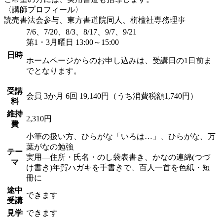
〈講師プロフィール〉
読売書法会参与、東方書道院同人、栴檀社専務理事
7/6、7/20、8/3、8/17、9/7、9/21
第1・3月曜日 13:00～15:00
日時
ホームページからのお申し込みは、受講日の1日前ま
でとなります。
受講
会員
3か月 6回 19,140円（うち消費税額1,740円）
料
維持
2,310円
費
小筆の扱い方、ひらがな「いろは…」、ひらがな、万
葉がなの勉強
テー
実用―住所・氏名・のし袋表書き、かなの連綿(つづ
マ
け書き)年賀ハガキを手書きで、百人一首を色紙・短
冊に
途中
できます
受講
見学
できます