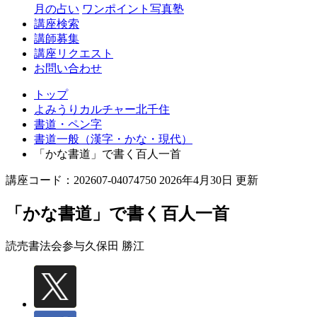
月の占い
ワンポイント写真塾
講座検索
講師募集
講座リクエスト
お問い合わせ
トップ
よみうりカルチャー北千住
書道・ペン字
書道一般（漢字・かな・現代）
「かな書道」で書く百人一首
講座コード：202607-04074750 2026年4月30日 更新
「かな書道」で書く百人一首
読売書法会参与
久保田 勝江