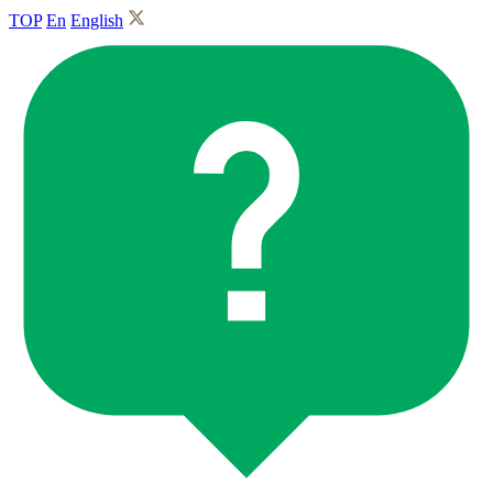
TOP
En
English