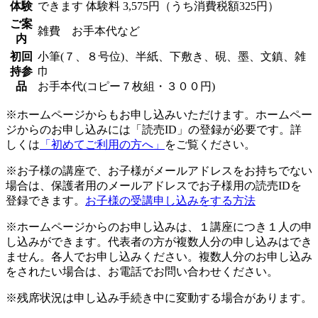
体験
できます
体験料
3,575円（うち消費税額325円）
ご案
雑費 お手本代など
内
初回
小筆(７、８号位)、半紙、下敷き、硯、墨、文鎮、雑
持参
巾
品
お手本代(コピー７枚組・３００円)
※ホームページからもお申し込みいただけます。ホームペー
ジからのお申し込みには「読売ID」の登録が必要です。詳
しくは
「初めてご利用の方へ」
をご覧ください。
※お子様の講座で、お子様がメールアドレスをお持ちでない
場合は、保護者用のメールアドレスでお子様用の読売IDを
登録できます。
お子様の受講申し込みをする方法
※ホームページからのお申し込みは、１講座につき１人の申
し込みができます。代表者の方が複数人分の申し込みはでき
ません。各人でお申し込みください。複数人分のお申し込み
をされたい場合は、お電話でお問い合わせください。
※残席状況は申し込み手続き中に変動する場合があります。