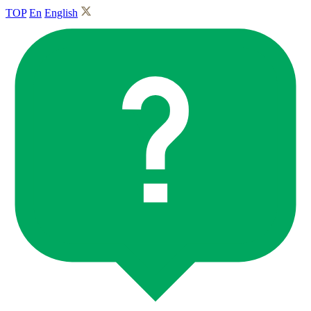
TOP
En
English