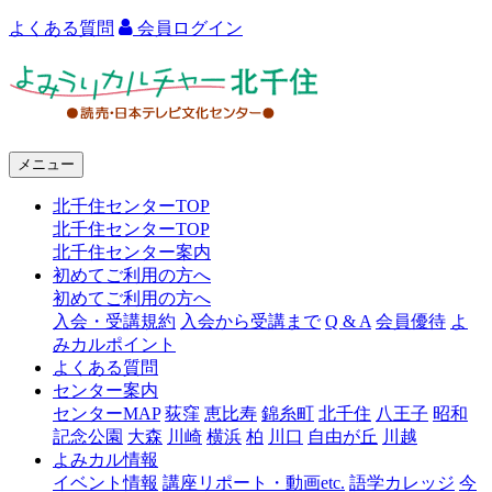
よくある質問
会員ログイン
よ
み
う
メニュー
り
北千住センターTOP
カ
北千住センターTOP
ル
北千住センター案内
初めてご利用の方へ
チ
初めてご利用の方へ
ャ
入会・受講規約
入会から受講まで
Q & A
会員優待
よ
みカルポイント
ー
よくある質問
センター案内
北
センターMAP
荻窪
恵比寿
錦糸町
北千住
八王子
昭和
千
記念公園
大森
川崎
横浜
柏
川口
自由が丘
川越
よみカル情報
住
イベント情報
講座リポート・動画etc.
語学カレッジ
今