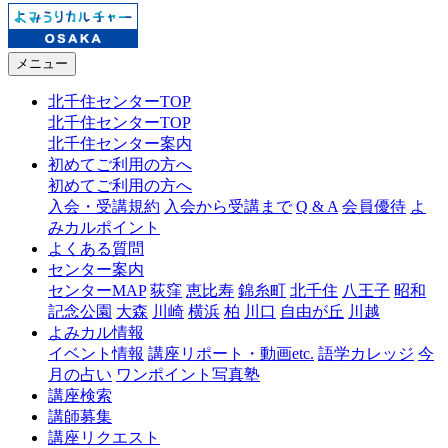
メニュー
北千住センターTOP
北千住センターTOP
北千住センター案内
初めてご利用の方へ
初めてご利用の方へ
入会・受講規約
入会から受講まで
Q & A
会員優待
よ
みカルポイント
よくある質問
センター案内
センターMAP
荻窪
恵比寿
錦糸町
北千住
八王子
昭和
記念公園
大森
川崎
横浜
柏
川口
自由が丘
川越
よみカル情報
イベント情報
講座リポート・動画etc.
語学カレッジ
今
月の占い
ワンポイント写真塾
講座検索
講師募集
講座リクエスト