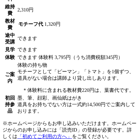
維持
2,310円
費
教材
モチーフ代
1,320円
費
途中
できます
受講
見学
できます
体験
できます
体験料
3,795円（うち消費税額345円）
体験の持ち物
モチーフとして「ピーマン」「トマト」を1個ずつ、
ご案
道具がない場合は講師より貸し出しあります。
内
＊体験料に含まれる教材費220円は、葉書代です。
初回
墨、筆、顔彩、画仙紙はがき
持参
道具をお持ちでない方は一式約14,500円でご案内して
品
おります。
※ホームページからもお申し込みいただけます。ホームペー
ジからのお申し込みには「読売ID」の登録が必要です。詳
しくは
「初めてご利用の方へ」
をご覧ください。