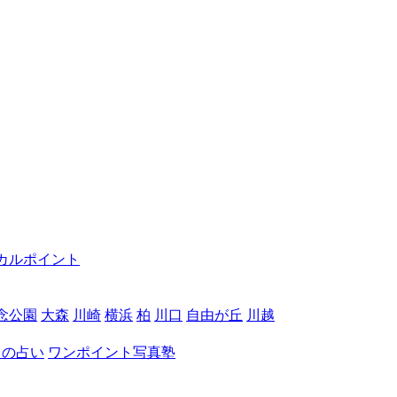
カルポイント
念公園
大森
川崎
横浜
柏
川口
自由が丘
川越
月の占い
ワンポイント写真塾