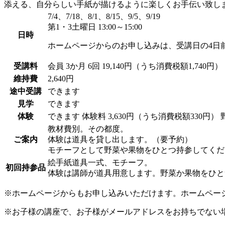
添える、自分らしい手紙が描けるように楽しくお手伝い致し
7/4、7/18、8/1、8/15、9/5、9/19
第1・3土曜日 13:00～15:00
日時
ホームページからのお申し込みは、受講日の4日
受講料
会員
3か月 6回 19,140円（うち消費税額1,740円）
維持費
2,640円
途中受講
できます
見学
できます
体験
できます
体験料
3,630円（うち消費税額330円）
教材費別。その都度。
ご案内
体験は道具を貸し出します。（要予約）
モチーフとして野菜や果物をひとつ持参してくだ
絵手紙道具一式、モチーフ。
初回持参品
体験は講師が道具用意します。野菜か果物をひと
※ホームページからもお申し込みいただけます。ホームペー
※お子様の講座で、お子様がメールアドレスをお持ちでない