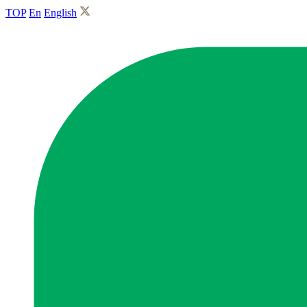
TOP
En
English