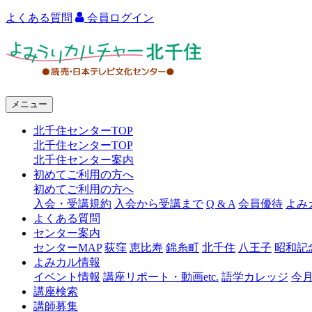
よくある質問
会員ログイン
よ
み
う
メニュー
り
北千住センターTOP
カ
北千住センターTOP
ル
北千住センター案内
初めてご利用の方へ
チ
初めてご利用の方へ
ャ
入会・受講規約
入会から受講まで
Q & A
会員優待
よみ
よくある質問
ー
センター案内
センターMAP
荻窪
恵比寿
錦糸町
北千住
八王子
昭和記
北
よみカル情報
千
イベント情報
講座リポート・動画etc.
語学カレッジ
今
講座検索
住
講師募集