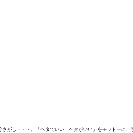
さがし・・・。「ヘタでいい ヘタがいい」をモットーに、