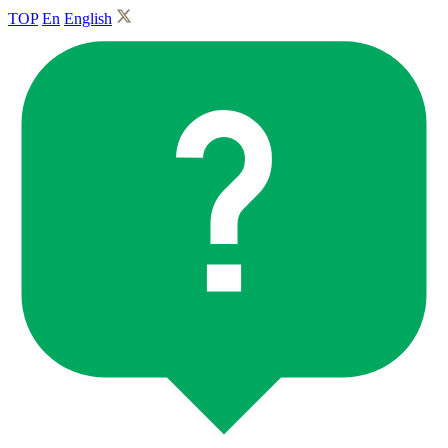
TOP
En
English