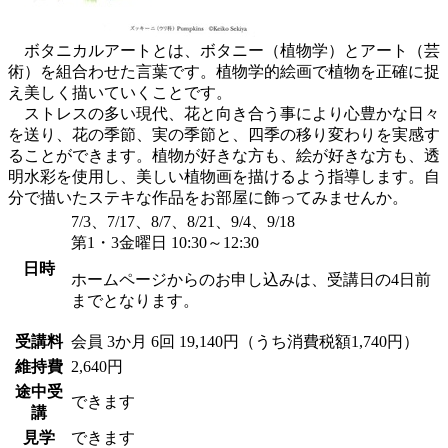
ボタニカルアートとは、ボタニー（植物学）とアート（芸
術）を組合わせた言葉です。植物学的絵画で植物を正確に捉
え美しく描いていくことです。
ストレスの多い現代、花と向き合う事により心豊かな日々
を送り、花の季節、実の季節と、四季の移り変わりを実感す
ることができます。植物が好きな方も、絵が好きな方も、透
明水彩を使用し、美しい植物画を描けるよう指導します。自
分で描いたステキな作品をお部屋に飾ってみませんか。
7/3、7/17、8/7、8/21、9/4、9/18
第1・3金曜日 10:30～12:30
日時
ホームページからのお申し込みは、受講日の4日前
までとなります。
受講料
会員
3か月 6回 19,140円（うち消費税額1,740円）
維持費
2,640円
途中受
できます
講
見学
できます