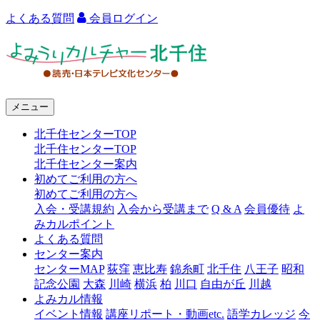
よくある質問
会員ログイン
よ
み
う
メニュー
り
北千住センターTOP
カ
北千住センターTOP
ル
北千住センター案内
初めてご利用の方へ
チ
初めてご利用の方へ
ャ
入会・受講規約
入会から受講まで
Q & A
会員優待
よ
みカルポイント
ー
よくある質問
センター案内
北
センターMAP
荻窪
恵比寿
錦糸町
北千住
八王子
昭和
千
記念公園
大森
川崎
横浜
柏
川口
自由が丘
川越
よみカル情報
住
イベント情報
講座リポート・動画etc.
語学カレッジ
今