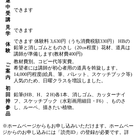
途
中
できます
受
講
見
できます
学
できます
体験料
3,630円（うち消費税額330円）
HBの
体
鉛筆と消しゴムとものさし（20㎝程度）花材、道具は
験
講師が準備します(教材費400円)
教材費別。コピー代等実費。
ご
希望者には講師が初心者用の道具を斡旋します。
案
14,000円程度(絵具、筆、パレット、スケッチブック等)
内
人気のため、日曜クラスを増設しました。
初
回
鉛筆(HB、H、２H)各1本、消しゴム、カッターナイ
持
フ、スケッチブック（水彩画用細目・F6）、ものさ
参
し、ルーペ、描きたい植物。
品
※ホームページからもお申し込みいただけます。ホームペー
ジからのお申し込みには「読売ID」の登録が必要です。詳