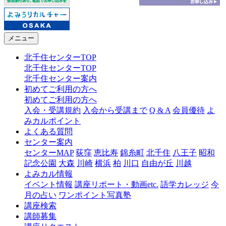
メニュー
北千住センターTOP
北千住センターTOP
北千住センター案内
初めてご利用の方へ
初めてご利用の方へ
入会・受講規約
入会から受講まで
Q & A
会員優待
よ
みカルポイント
よくある質問
センター案内
センターMAP
荻窪
恵比寿
錦糸町
北千住
八王子
昭和
記念公園
大森
川崎
横浜
柏
川口
自由が丘
川越
よみカル情報
イベント情報
講座リポート・動画etc.
語学カレッジ
今
月の占い
ワンポイント写真塾
講座検索
講師募集