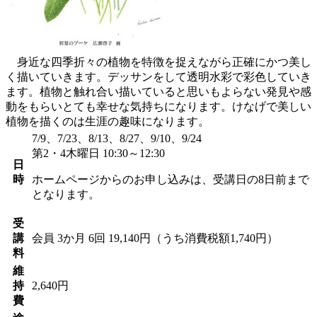
身近な四季折々の植物を特徴を捉えながら正確にかつ美し
く描いていきます。デッサンをして透明水彩で彩色していき
ます。植物と触れ合い描いていると思いもよらない発見や感
動をもらいとても幸せな気持ちになります。けなげで美しい
植物を描くのは生涯の趣味になります。
7/9、7/23、8/13、8/27、9/10、9/24
第2・4木曜日 10:30～12:30
日
時
ホームページからのお申し込みは、受講日の8日前まで
となります。
受
講
会員
3か月 6回 19,140円（うち消費税額1,740円）
料
維
持
2,640円
費