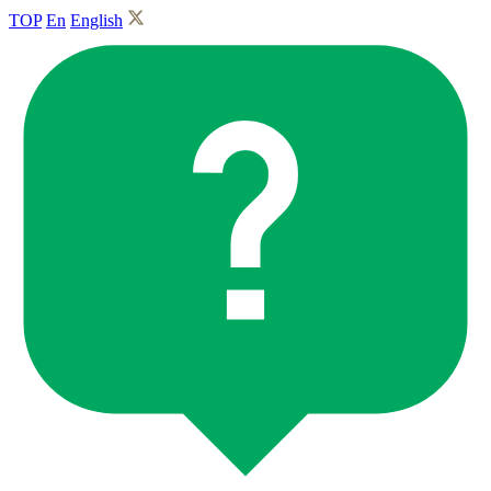
TOP
En
English