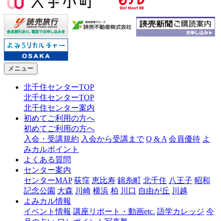
メニュー
北千住センターTOP
北千住センターTOP
北千住センター案内
初めてご利用の方へ
初めてご利用の方へ
入会・受講規約
入会から受講まで
Q & A
会員優待
よ
みカルポイント
よくある質問
センター案内
センターMAP
荻窪
恵比寿
錦糸町
北千住
八王子
昭和
記念公園
大森
川崎
横浜
柏
川口
自由が丘
川越
よみカル情報
イベント情報
講座リポート・動画etc.
語学カレッジ
今