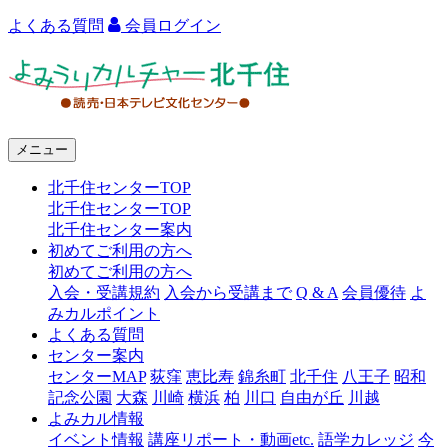
よくある質問
会員ログイン
よ
み
う
メニュー
り
北千住センターTOP
カ
北千住センターTOP
ル
北千住センター案内
初めてご利用の方へ
チ
初めてご利用の方へ
ャ
入会・受講規約
入会から受講まで
Q & A
会員優待
よ
みカルポイント
ー
よくある質問
センター案内
北
センターMAP
荻窪
恵比寿
錦糸町
北千住
八王子
昭和
千
記念公園
大森
川崎
横浜
柏
川口
自由が丘
川越
よみカル情報
住
イベント情報
講座リポート・動画etc.
語学カレッジ
今