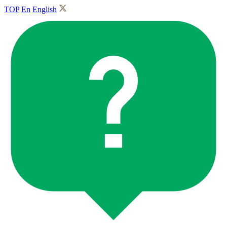
TOP
En
English