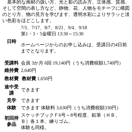
基本的な画材の扱い方、光と影の読み方、立体感、質感、
そして空間の表し方など、静物、花、人物をモチーフに構図
のとり方、物の見方を学びます、透明水彩によりサラッと淡
い色彩をほどこします。
7/3、7/17、8/7、8/21、9/4、9/18
第1・3・5金曜日 13:30～15:30
日時
ホームページからのお申し込みは、受講日の4日前
までとなります。
受講料
会員
3か月 6回 19,140円（うち消費税額1,740円）
維持費
2,640円
教材費
教材費
1,650円
途中受
できます
講
見学
できます
体験
できます
体験料
3,630円（うち消費税額330円）
スケッチブックＦ6号～8号程度、鉛筆（ＨＢ、
初回持
Ｂ）各１本、練りゴム。
参品
体験も同様。