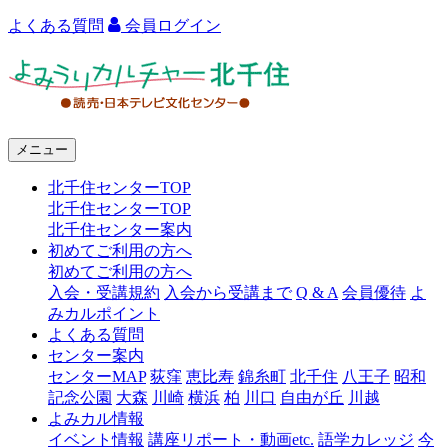
よくある質問
会員ログイン
よ
み
う
メニュー
り
北千住センターTOP
カ
北千住センターTOP
ル
北千住センター案内
初めてご利用の方へ
チ
初めてご利用の方へ
ャ
入会・受講規約
入会から受講まで
Q & A
会員優待
よ
みカルポイント
ー
よくある質問
センター案内
北
センターMAP
荻窪
恵比寿
錦糸町
北千住
八王子
昭和
千
記念公園
大森
川崎
横浜
柏
川口
自由が丘
川越
よみカル情報
住
イベント情報
講座リポート・動画etc.
語学カレッジ
今