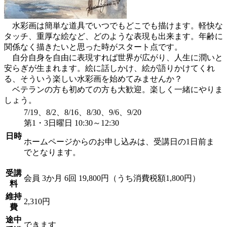
水彩画は簡単な道具でいつでもどこでも描けます。軽快な
タッチ、重厚な絵など、どのような表現も出来ます。年齢に
関係なく描きたいと思った時がスタート点です。
自分自身を自由に表現すれば世界が広がり、人生に潤いと
安らぎが生まれます。絵に話しかけ、絵が語りかけてくれ
る、そういう楽しい水彩画を始めてみませんか？
ベテランの方も初めての方も大歓迎。楽しく一緒にやりま
しょう。
7/19、8/2、8/16、8/30、9/6、9/20
第1・3日曜日 10:30～12:30
日時
ホームページからのお申し込みは、受講日の1日前ま
でとなります。
受講
会員
3か月 6回 19,800円（うち消費税額1,800円）
料
維持
2,310円
費
途中
できます