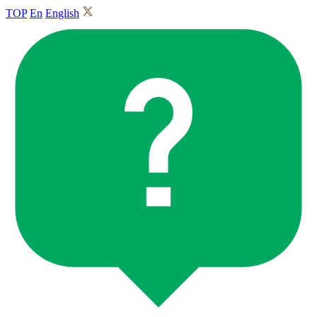
TOP
En
English