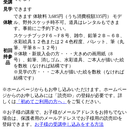
受講
見学
できます
できます
体験料
3,685円（うち消費税額335円）
モデ
体験
ル、野外スケッチ時不可。道具はレンタルもできま
す。事前にご予約下さい。
スケッチブックF６～F８号、雑巾、鉛筆２Ｂ～６Ｂ、
水彩絵具１２色または２４色程度、パレット、筆（丸
筆、平筆８～１２号）
初回
※体験・新規入会の方・・・大きめの画用紙（8
持参
号）、鉛筆、消しゴム、水彩道具、ご本人が描いた絵
品
を数枚（なければ結構です）
※見学の方・・・ご本人が描いた絵を数枚（なければ
結構です）
※ホームページからもお申し込みいただけます。ホームペー
ジからのお申し込みには「読売ID」の登録が必要です。詳
しくは
「初めてご利用の方へ」
をご覧ください。
※お子様の講座で、お子様がメールアドレスをお持ちでない
場合は、保護者用のメールアドレスでお子様用の読売IDを
登録できます。
お子様の受講申し込みをする方法