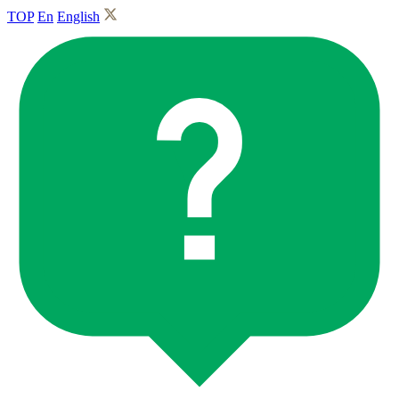
TOP
En
English