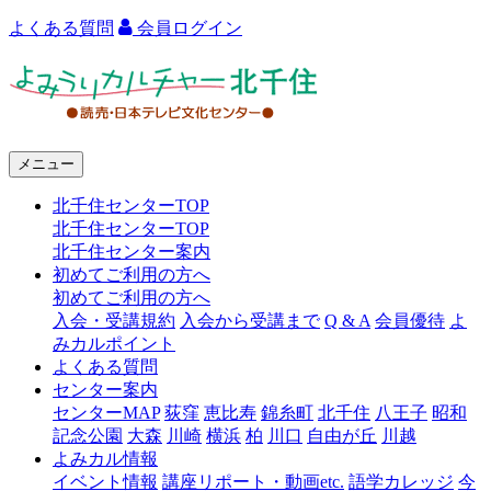
よくある質問
会員ログイン
よ
み
う
メニュー
り
北千住センターTOP
カ
北千住センターTOP
ル
北千住センター案内
初めてご利用の方へ
チ
初めてご利用の方へ
ャ
入会・受講規約
入会から受講まで
Q & A
会員優待
よ
みカルポイント
ー
よくある質問
センター案内
北
センターMAP
荻窪
恵比寿
錦糸町
北千住
八王子
昭和
千
記念公園
大森
川崎
横浜
柏
川口
自由が丘
川越
よみカル情報
住
イベント情報
講座リポート・動画etc.
語学カレッジ
今